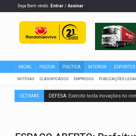
Seja Bem vindo.
Entrar
/
Assinar
INICIAL
POLÍCIA
POLÍTICA
INTERIOR
ESPORTES
NOTÍCIAS
CLASSIFICADOS
EMPREGOS
PUBLICAÇÕES LEGA
ÚLTIMAS
DEFESA:
Exército testa inovações no com
TEMAS SOCIOAMBIENTAIS:
Em Itapuã d
PREVISÃO:
Interior de Rondônia terá sáb
INFRAESTRUTURA:
Após quase 30 anos d