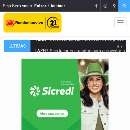
Seja Bem vindo.
Entrar
/
Assinar
ÚLTIMAS
LAZER:
Seis lugares gratuitos para aproveitar o fim de semana e
VÍDEO:
FTICCO e Força Tática prendem membro do CV com arma e drogas em
INCLUSÃO:
Prefeitura fortalece parceria com a APAE para ampliar ações v
DEFESA:
Exército testa inovações no combate a drones durante exerc
TEMAS SOCIOAMBIENTAIS:
Em Itapuã do Oeste, CINEMAZÔNIA leva cinema amazônico 
PREVISÃO:
Interior de Rondônia terá sábado (8) de calor intenso
INFRAESTRUTURA:
Após quase 30 anos de espera, asfalto chega ao bairr
A ILHA:
Coreografia de Rondônia estreia na programação do Festival de Dan