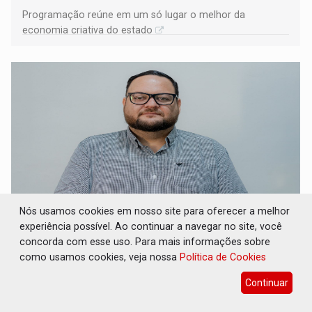
Programação reúne em um só lugar o melhor da
economia criativa do estado
Nós usamos cookies em nosso site para oferecer a melhor
experiência possível. Ao continuar a navegar no site, você
REESTRUTURAÇÃO: Secretário da Seinfra de
concorda com esse uso. Para mais informações sobre
Porto Velho pede exoneração do cargo
como usamos cookies, veja nossa
Política de Cookies
Geral
07 de Agosto de 2026 às 10:37
Continuar
Thiago Cantanhede Pacheco esteve à frente da pasta por
pouco mais de um ano