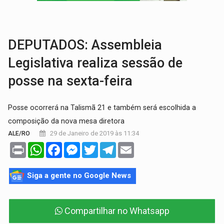
TRÁGICO:
Pai do 'Xandy Motocross' morre em acidente
VÍDEO:
Motorista de caminhonete morre preso às ferragens em colisão com
DEPUTADOS: Assembleia
Legislativa realiza sessão de
posse na sexta-feira
Posse ocorrerá na Talismã 21 e também será escolhida a
composição da nova mesa diretora
29 de Janeiro de 2019 às 11:34
ALE/RO
Print
WhatsApp
Facebook
Messenger
Twitter
Telegram
Email
Siga a gente no Google News
Compartilhar no Whatsapp