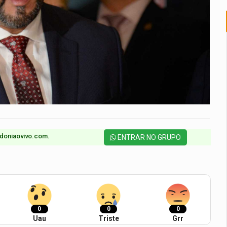
doniaovivo.com.​
ENTRAR NO GRUPO
0
0
0
Uau
Triste
Grr