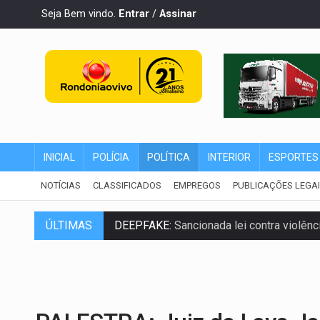
Seja Bem vindo.
Entrar
/
Assinar
INICIAL
POLÍCIA
POLÍTICA
INTERIOR
ESPORTES
NOTÍCIAS
CLASSIFICADOS
EMPREGOS
PUBLICAÇÕES LEGA
ÚLTIMAS
DEEPFAKE:
Sancionada lei contra violência
COLEGIADO:
Brasil e Rússia discutem ene
URGENTE:
Colisão entre caminhão e carr
ENCONTRO:
Amazônia Negra ganha projeç