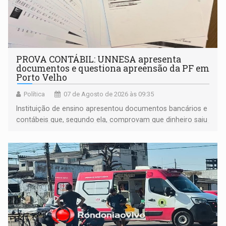
PROVA CONTÁBIL: UNNESA apresenta
documentos e questiona apreensão da PF em
Porto Velho
Política
07 de Agosto de 2026 às 09:35
Instituição de ensino apresentou documentos bancários e
contábeis que, segundo ela, comprovam que dinheiro saiu
de sua própria conta, foi sacado pelo diretor financeiro e
apreendido quando já estava dentro da sede da entidade
— em pleno ano eleitoral em Rondônia