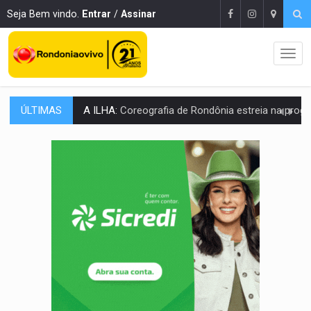
Seja Bem vindo.
Entrar
/
Assinar
ÚLTIMAS
ELEIÇÕES 2026:
Sgt. Mouza esclarece 'erro de digitação' em declaração de patrim
JUDICIÁRIO:
Sinjur parabeniza servidores pelo adicional de incentivo com ef
Publicação Legal:
AVISO DE LICITAÇÃO: Pregão Eletrônico Nº 12/2026
BR-364:
Polícia apreende mais de uma tonelada de drogas em fundo fal
EMOCIONE:
PRESENTES: Confira os sorteados na promoção de 
VOVÔ LADRÃO:
Idoso é filmado furtando bicicleta na frente
JUSTIÇA:
Comarca de Nova Mamoré terá seu primeiro jú
ADAILTON FÚRIA:
Assessoria denuncia suposto ataque com perfis falso