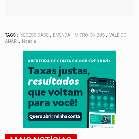
TAGS :
NECESSIDADE
,
EMENDA
,
MICRO-ÔNIBUS
,
VALE DO
ANARI
,
Notícia