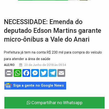
INFRAESTRUTURA:
Após quase 30 anos de espera, asfalto chega ao bairr
A ILHA:
Coreografia de Rondônia estreia na programação do Festival de Dan
NECESSIDADE: Emenda do
deputado Edson Martins garante
micro-ônibus a Vale do Anari
Prefeitura já tem na conta R$ 230 mil para compra do veículo
para atender a área de saúde
23 de Junho de 2018 às 09:34
ALE/RO
Print
WhatsApp
Facebook
Messenger
Twitter
Telegram
Email
Siga a gente no Google News
Compartilhar no Whatsapp