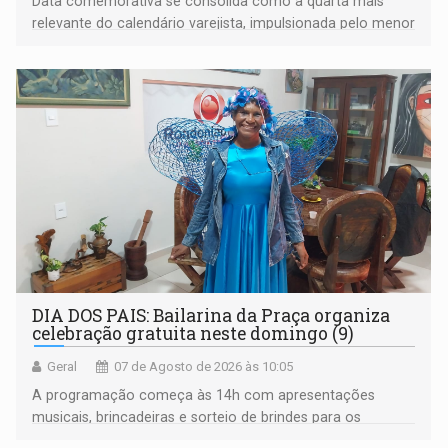
Data comemorativa se consolida como a quarta mais
relevante do calendário varejista, impulsionada pelo menor
desemprego em 14 anos e pela recuperação da renda
média do trabalhador
DIA DOS PAIS: Bailarina da Praça organiza
celebração gratuita neste domingo (9)
Geral
07 de Agosto de 2026 às 10:05
A programação começa às 14h com apresentações
musicais, brincadeiras e sorteio de brindes para os
participantes. Às 17h, o evento terá o tradicional corte de