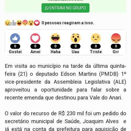
ENTRAR NO GRUPO
0 pessoas reagiram a isso.
0
0
0
0
0
0
Gostei
Amei
Haha
Uau
Triste
Grr
Em visita ao município na tarde da última quinta-
feira (21) o deputado Edson Martins (PMDB) 1º
vice-presidente da Assembleia Legislativa (ALE)
aproveitou a oportunidade para falar sobre a
recente emenda que destinou para Vale do Anari.
O valor do recurso de R$ 230 mil foi um pedido do
secretário municipal de Saúde, Joaquim Alves e
já está na conta da prefeitura para aquisição de