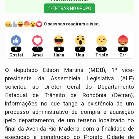
ENTRAR NO GRUPO
0 pessoas reagiram a isso.
0
0
0
0
0
0
Gostei
Amei
Haha
Uau
Triste
Grr
O deputado Edson Martins (MDB), 1º vice-
presidente da Assembleia Legislativa (ALE)
solicitou ao Diretor Geral do Departamento
Estadual de Trânsito de Rondônia (Detran),
informações no que tange a existência de um
processo administrativo de compra e aquisição
pelo departamento, de um terreno localizado no
final da Avenida Rio Madeira, com a finalidade de
execução e construção do Projeto Cidade de