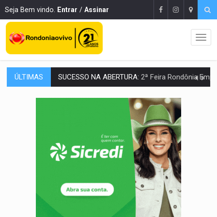
Seja Bem vindo.
Entrar
/
Assinar
ÚLTIMAS
REESTRUTURAÇÃO:
Secretário da Seinfra de Porto Velho pede exon
SAÚDE INDÍGENA:
Pirahã terão consultas e exames especializados durante 
ECONOMIA:
Dia dos pais deve movimentar R$ 8,5 bilhões e RO projet
DIA DOS PAIS:
Bailarina da Praça organiza celebração gratuita nes
VÍDEO:
Perseguição a embarcação no rio Madeira termina com explosivo
MEGA SENA:
Prêmio acumula para R$ 165 milhõe
Publicação Legal:
AVISO DE LICITAÇÃO: PREGÃO ELETRÔNICO Nº 90091
PROVA CONTÁBIL:
UNNESA apresenta documentos e questiona apreens