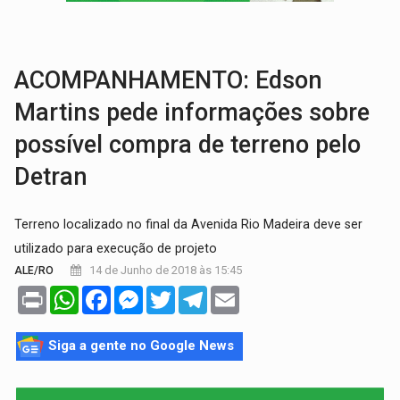
BAIRRO TEIXEIRÃO:
MPF cobra regularização fundiária da comunid
SUCESSO NA ABERTURA:
2ª Feira Rondônia Empreendedora segue no Espaço Alternativ
ACOMPANHAMENTO: Edson
Martins pede informações sobre
possível compra de terreno pelo
Detran
Terreno localizado no final da Avenida Rio Madeira deve ser
utilizado para execução de projeto
14 de Junho de 2018 às 15:45
ALE/RO
Print
WhatsApp
Facebook
Messenger
Twitter
Telegram
Email
Siga a gente no Google News