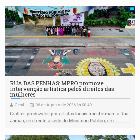
RUA DAS PENHAS: MPRO promove
intervenção artística pelos direitos das
mulheres
Geral
06 de Agosto de 2026 às 08:49
Grafites produzidos por artistas locais transformam a Rua
Jamari, em frente à sede do Ministério Público, em
espaço de conscientização sobre os 20 anos da Lei Maria
da Penha e o enfrentamento à violência