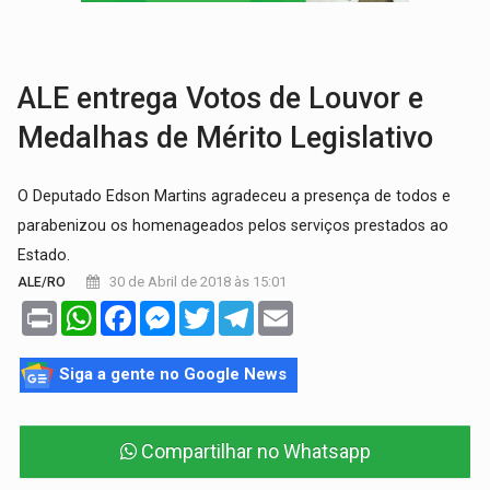
URGENTE:
Colisão entre motos deixa dois feridos próximo ao 
SOLIDARIEDADE:
Cadelinha com câncer precisa de aj
ALE entrega Votos de Louvor e
Medalhas de Mérito Legislativo
O Deputado Edson Martins agradeceu a presença de todos e
parabenizou os homenageados pelos serviços prestados ao
Estado.
30 de Abril de 2018 às 15:01
ALE/RO
Print
WhatsApp
Facebook
Messenger
Twitter
Telegram
Email
Siga a gente no Google News
Compartilhar no Whatsapp