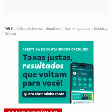
TAGS :
Votos de louvor
,
deputado
,
homenageados
,
Estado
,
Notícia