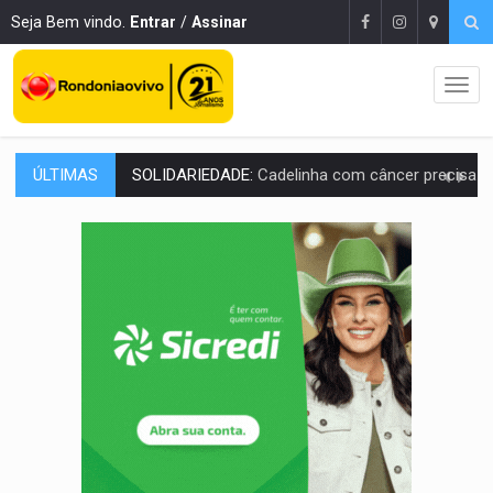
Seja Bem vindo.
Entrar
/
Assinar
ÚLTIMAS
DESAPARECIDO:
Família procura por cachorrinho desapare
URGENTE:
DHPP se mobiliza para tentar localizar corpo de rapaz
DÉFICIT DE MANDATO:
Contas do governo de Rondônia expõem meta negativa e
CREDIBILIDADE:
Superintendentes da PF defendem independência e apoio à 
ALIANÇA PODEROSA:
Chapa vitaminada pode alcançar larga e boa vantag
SÃO PAULO:
PM abre concurso público com 2.000 vagas para a
CINEAMAZÔNIA:
Filmes rondonienses provocam debate sobre temas urgentes 
Publicação Legal:
AVISO DE LICITAÇÃO: PREGÃO ELETRÔNICO Nº 90136