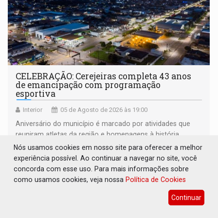
CELEBRAÇÃO: Cerejeiras completa 43 anos
de emancipação com programação
esportiva
Interior
05 de Agosto de 2026 às 19:00
Aniversário do município é marcado por atividades que
reuniram atletas da região e homenagens à história
construída ao longo de quatro décadas
Nós usamos cookies em nosso site para oferecer a melhor
experiência possível. Ao continuar a navegar no site, você
concorda com esse uso. Para mais informações sobre
como usamos cookies, veja nossa
Política de Cookies
Continuar