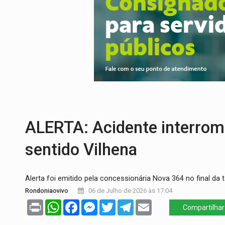
IMUNIZAÇÃO:
Prefeitura inicia campanha
QUIRINUS:
Draco faz operação para pren
TRAFICANTE PRESO:
Operação Brasil Co
SUPER EL NIÑO:
Trabalho inédito vai ga
EM 18 MESES:
Léo Moraes entrega o qu
ELEIÇÕES 2026:
Candidata a deputada fe
ALERTA: Acidente interrom
sentido Vilhena
Alerta foi emitido pela concessionária Nova 364 no final da 
Rondoniaovivo
06 de Julho de 2026 às 17:04
Print
WhatsApp
Facebook
Messenger
Twitter
Telegram
Email
Compartilhar