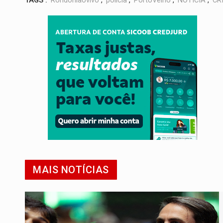
TAGS :
Rondoniaovivo
,
policia
,
PortoVelho
,
NOTÍCIA
,
CR
MAIS NOTÍCIAS