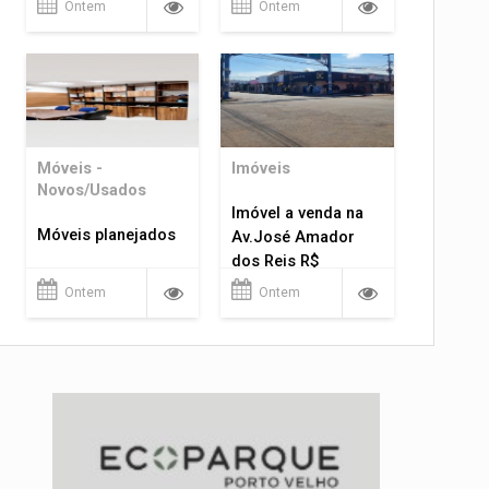
Ontem
Ontem
Móveis -
Imóveis
Novos/Usados
Imóvel a venda na
Móveis planejados
Av.José Amador
dos Reis R$
1.400.000
Ontem
Ontem