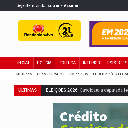
Seja Bem vindo.
Entrar
/
Assinar
INICIAL
POLÍCIA
POLÍTICA
INTERIOR
ESPORTES
NOTÍCIAS
CLASSIFICADOS
EMPREGOS
PUBLICAÇÕES LEGA
ÚLTIMAS
VÍDEO:
Casal de garimpeiros é preso co
EDUCAÇÃO BÁSICA:
Ideb avança nos ano
CONTA DIFÍCIL:
Com as novidades na corr
CH4C1NA:
Disputa entre PCC e CV deixa 