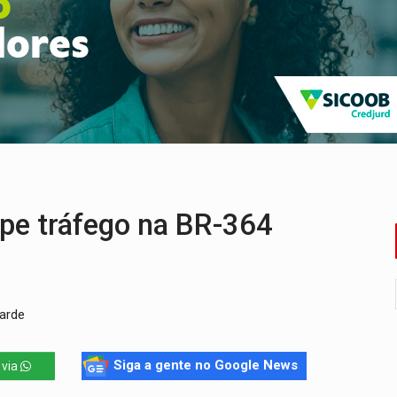
 de multivacinação para crianças e adolescentes
der faccionados que atacaram provedores de internet
ntra o Crime apreende quase meia tonelada de maconha
rantir água potável para comunidades do Baixo Madeira
e não conseguiram em anos na educação de Porto Velho
deral em Rondônia declara draga de garimpo de R$ 2 mi
pe tráfego na BR-364
tarde
Siga a gente no Google News
 via