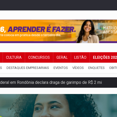
CULTURA
CONCURSOS
GERAL
LISTÃO
ELEIÇÕES 20
IS
DESTAQUES EMPRESARIAIS
EVENTOS
VÍDEOS
ENQUETES
OBIT
m mercúrio em estepe, ouro e arma
s iniciais do ensino fundamental em Rondônia
ida ao Senado as contas ficaram mais difíceis
dez mortos em cinco dias na Bolívia