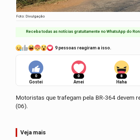
Foto: Divulgação
Receba todas as notícias gratuitamente no WhatsApp do Ron
9 pessoas reagiram a isso.
0
0
8
Gostei
Amei
Haha
​Motoristas que trafegam pela BR-364 devem re
(06).
Veja mais