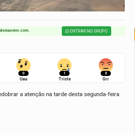
doniaovivo.com.​
ENTRAR NO GRUPO
0
1
0
Uau
Triste
Grr
dobrar a atenção na tarde desta segunda-feira