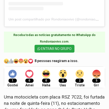
Um post compartilhado por Rondoniaovivo (@rondoniaovivo)
Receba todas as notícias gratuitamente no WhatsApp do
Rondoniaovivo.com.​
ENTRAR NO GRUPO
8 pessoas reagiram a isso.
1
0
0
0
2
5
Gostei
Amei
Haha
Uau
Triste
Grr
Uma motocicleta com placa RSZ 7C22, foi furtada
na noite de quinta-feira (11), no estacionamento