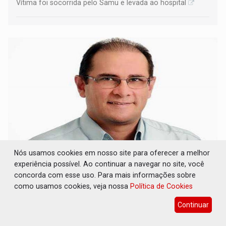
Vítima foi socorrida pelo Samu e levada ao hospital
Nós usamos cookies em nosso site para oferecer a melhor
ELEIÇÕES 2026: Ulisses Guimarães e as
experiência possível. Ao continuar a navegar no site, você
nuvens no céu de Rondônia – Por Daniel
concorda com esse uso. Para mais informações sobre
Pereira
como usamos cookies, veja nossa
Política de Cookies
Colunas
07 de Agosto de 2026 às 12:02
Continuar