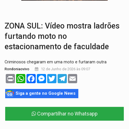
POSSESSÃO DE DEBORAH LOGAN:
Terror mistura mistério e filmagens quase
TRANSPARÊNCIA:
TCE reúne candidatos ao Governo e apresenta diagnó
ZONA SUL: Vídeo mostra ladrões
furtando moto no
estacionamento de faculdade
Criminosos chegaram em uma moto e furtaram outra
12 de Junho de 2026 às 09:07
Rondoniaovivo
Print
WhatsApp
Facebook
Messenger
Twitter
Telegram
Email
Siga a gente no Google News
Compartilhar no Whatsapp