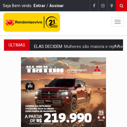
Seja Bem vindo.
Entrar
/
Assinar
ÚLTIMAS
ELAS DECIDEM:
Mulheres são maioria e representam 52% do eleitorado de 
NO CARRO:
Homem é preso com pistola 9mm durante abordagem da Força Tát
TRÁGICO:
Pai do 'Xandy Motocross' morre em acidente
VÍDEO:
Motorista de caminhonete morre preso às ferragens em colisão com
LAZER:
Seis lugares gratuitos para aproveitar o fim de semana e
VÍDEO:
FTICCO e Força Tática prendem membro do CV com arma e drogas em
INCLUSÃO:
Prefeitura fortalece parceria com a APAE para ampliar ações v
DEFESA:
Exército testa inovações no combate a drones durante exerc