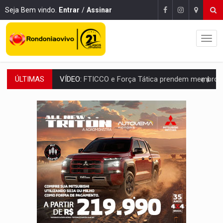
Seja Bem vindo.
Entrar
/
Assinar
ÚLTIMAS
INCLUSÃO:
Prefeitura fortalece parceria com a APAE para ampliar ações v
DEFESA:
Exército testa inovações no combate a drones durante exerc
TEMAS SOCIOAMBIENTAIS:
Em Itapuã do Oeste, CINEMAZÔNIA leva cinema amazônico 
PREVISÃO:
Interior de Rondônia terá sábado (8) de calor intenso
INFRAESTRUTURA:
Após quase 30 anos de espera, asfalto chega ao bairr
A ILHA:
Coreografia de Rondônia estreia na programação do Festival de Dan
ELEIÇÕES 2026:
Sgt. Mouza esclarece 'erro de digitação' em declaração de patrim
JUDICIÁRIO:
Sinjur parabeniza servidores pelo adicional de incentivo com ef