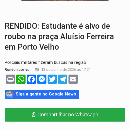
LAZER:
Seis lugares gratuitos para aproveitar o fim de semana e
VÍDEO:
FTICCO e Força Tática prendem membro do CV com arma e drogas em
RENDIDO: Estudante é alvo de
roubo na praça Aluísio Ferreira
em Porto Velho
Policiais militares fizeram buscas na região
12 de Junho de 2026 às 17:21
Rondoniaovivo
Print
WhatsApp
Facebook
Messenger
Twitter
Telegram
Email
Siga a gente no Google News
Compartilhar no Whatsapp