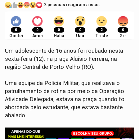
2 pessoas reagiram a isso.
0
0
0
0
2
0
Gostei
Amei
Haha
Uau
Triste
Grr
Um adolescente de 16 anos foi roubado nesta
sexta-feira (12), na praça Aluísio Ferreira, na
região Central de Porto Velho (RO).
​Uma equipe da Polícia Militar, que realizava o
patrulhamento de rotina por meio da Operação
Atividade Delegada, estava na praça quando foi
abordada pelo estudante, que estava bastante
abalado.