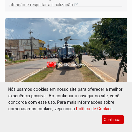
atenção e respeitar a sinalização
Nós usamos cookies em nosso site para oferecer a melhor
HELICÓPTERO ACIONADO: Motociclista tem
perna amputada em colisão com carreta na
experiência possível. Ao continuar a navegar no site, você
BR-319
concorda com esse uso. Para mais informações sobre
como usamos cookies, veja nossa
Política de Cookies
Polícia
05 de Agosto de 2026 às 12:47
Em razão do estado gravíssimo do paciente e da distância
Continuar
em relação a capital, o suporte aéreo foi acionado