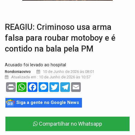
GRAVE:
Homem é esfaqueado no peito durante briga ent
VÍDEO:
Denarc e Receita Federal apreendem 12 kg de skunk e arma que iam
REAGIU: Criminoso usa arma
falsa para roubar motoboy e é
contido na bala pela PM
Acusado foi levado ao hospital
10 de Junho de 2026 às 08:01
Rondoniaovivo
Atualizada em : 10 de Junho de 2026 às 10:57
Print
WhatsApp
Facebook
Messenger
Twitter
Telegram
Email
Siga a gente no Google News
Compartilhar no Whatsapp