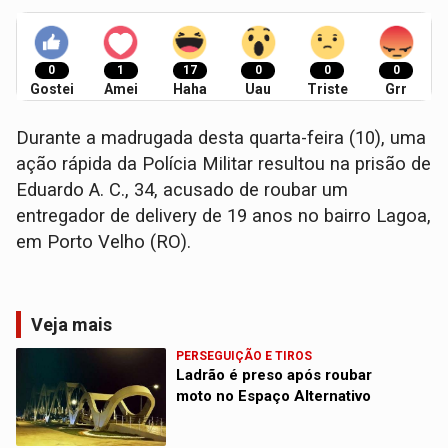
0
1
17
0
0
0
Gostei
Amei
Haha
Uau
Triste
Grr
Durante a madrugada desta quarta-feira (10), uma
ação rápida da Polícia Militar resultou na prisão de
Eduardo A. C., 34, acusado de roubar um
entregador de delivery de 19 anos no bairro Lagoa,
em Porto Velho (RO).
Veja mais
PERSEGUIÇÃO E TIROS
Ladrão é preso após roubar
moto no Espaço Alternativo