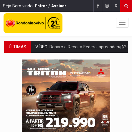
Seja Bem vindo.
Entrar
/
Assinar
ÚLTIMAS
OPERAÇÃO DA PC:
Membros do CV são presos com armas e drogas após c
ENTRADA GRATUITA:
Espetáculo As Marias Somos Nós será apresen
VÍDEO:
Três são presos após furto de motocicleta em frente
CELEBRAÇÃO:
Cerejeiras completa 43 anos de emancipação com progra
SAÚDE:
Anvisa desmente boato sobre presença de plástico ou petr
VÍDEO:
Pitbulls fogem de residência e atacam casal de idosos 
AÇÃO CONJUNTA:
Forças policiais apreendem cerca de 1kg de our
PF ESTÁ APURANDO:
Flávio Bolsonaro escolhe Alfredo Gaspar como vice, alvo de d