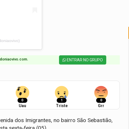
oniaovivo)
doniaovivo.com.​
ENTRAR NO GRUPO
0
1
0
Uau
Triste
Grr
enida dos Imigrantes, no bairro São Sebastião,
sta sexta-feira (05).