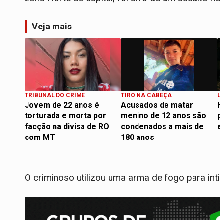
Veja mais
TRIBUNAL DO CRIME
TIRO NA CABEÇA
Jovem de 22 anos é
Acusados de matar
torturada e morta por
menino de 12 anos são
facção na divisa de RO
condenados a mais de
com MT
180 anos
O criminoso utilizou uma arma de fogo para int