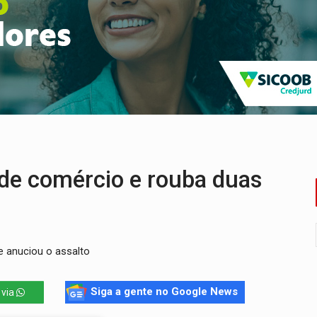
bate a drones durante exercício antiaéreo
o Oeste, CINEMAZÔNIA leva cinema amazônico a estudantes na
ado (8) de calor intenso e tempo firme
e espera, asfalto chega ao bairro Nova Esperança
na programação do Festival de Dança de Joinville
re em acidente na BR-364
de comércio e rouba duas
e anuciou o assalto
Siga a gente no Google News
 via