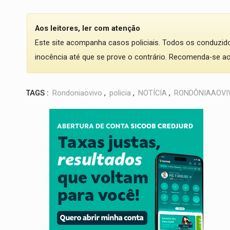
Aos leitores, ler com atenção
Este site acompanha casos policiais. Todos os conduzi
inocência até que se prove o contrário. Recomenda-se ao l
TAGS :
Rondoniaovivo
,
policia
,
NOTÍCIA
,
RONDÔNIAAOVI