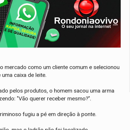
u no mercado como um cliente comum e selecionou
 uma caixa de leite.
brado pelos produtos, o homem sacou uma arma
izendo: "Vão querer receber mesmo?".
 criminoso fugiu a pé em direção à ponte.
gião, mas o ladrão não foi localizado.