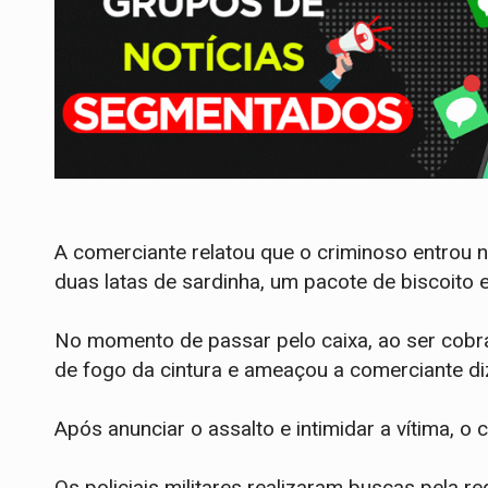
​A comerciante relatou que o criminoso entro
duas latas de sardinha, um pacote de biscoito e
​No momento de passar pelo caixa, ao ser co
de fogo da cintura e ameaçou a comerciante d
​Após anunciar o assalto e intimidar a vítima, o
Os policiais militares realizaram buscas pela re