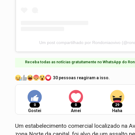
Um post compartilhado por Rondoniaovivo (@rond
Receba todas as notícias gratuitamente no WhatsApp do Ron
30 pessoas reagiram a isso.
0
0
29
Gostei
Amei
Haha
Um estabelecimento comercial localizado na Av
zona Norte da capital, foi alvo de um assalto ne