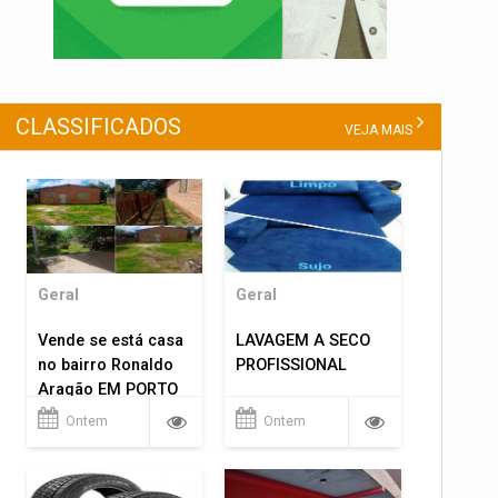
CLASSIFICADOS
VEJA MAIS
Geral
Geral
Vende se está casa
LAVAGEM A SECO
no bairro Ronaldo
PROFISSIONAL
Aragão EM PORTO
VELHO RO.
Ontem
Ontem