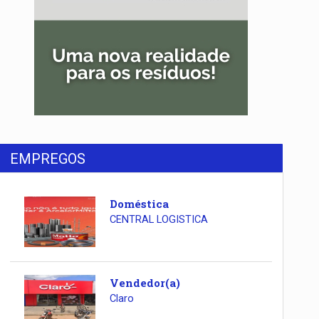
EMPREGOS
Doméstica
CENTRAL LOGISTICA
Vendedor(a)
Claro