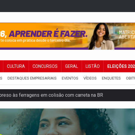
CULTURA
CONCURSOS
GERAL
LISTÃO
ELEIÇÕES 20
IS
DESTAQUES EMPRESARIAIS
EVENTOS
VÍDEOS
ENQUETES
OBIT
reso às ferragens em colisão com carreta na BR
veitar o fim de semana em Porto Velho
membro do CV com arma e drogas em boca de fumo
a com a APAE para ampliar ações voltadas a PCD's