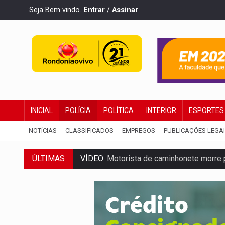
Seja Bem vindo.
Entrar
/
Assinar
INICIAL
POLÍCIA
POLÍTICA
INTERIOR
ESPORTES
NOTÍCIAS
CLASSIFICADOS
EMPREGOS
PUBLICAÇÕES LEGA
ÚLTIMAS
VÍDEO:
Motorista de caminhonete morre p
LAZER:
Seis lugares gratuitos para apro
VÍDEO:
FTICCO e Força Tática prendem 
INCLUSÃO:
Prefeitura fortalece parceri