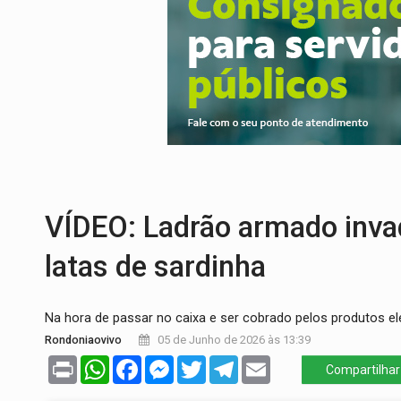
DEFESA:
Exército testa inovações no com
TEMAS SOCIOAMBIENTAIS:
Em Itapuã d
PREVISÃO:
Interior de Rondônia terá sáb
INFRAESTRUTURA:
Após quase 30 anos d
A ILHA:
Coreografia de Rondônia estreia 
TRÁGICO:
Pai do 'Xandy Motocross' mor
VÍDEO: Ladrão armado inva
latas de sardinha
Na hora de passar no caixa e ser cobrado pelos produtos el
Rondoniaovivo
05 de Junho de 2026 às 13:39
Print
WhatsApp
Facebook
Messenger
Twitter
Telegram
Email
Compartilhar