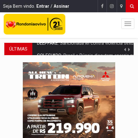
Seja Bem vindo.
Entrar
/
Assinar
ÚLTIMAS
COLEGIADO:
Brasil e Rússia discutem energia nuclear, defesa e ciênc
URGENTE:
Colisão entre caminhão e carro deixa quatro mortos e um em est
ENCONTRO:
Amazônia Negra ganha projeção nacional com participação de M
PREVISÃO:
Porto Velho tem chances de chuvas isoladas nesta se
SINDICATOS UNIDOS:
Assembleia Geral delibera greve da educação municip
PROCESSO SELETIVO:
Rondoniaovivo abre oficina de Comunicação com oportunidade
AGOSTO LILÁS:
MPRO lança de portal e promove reflexão sobre trajetória da Le
REGULARIZAÇÃO:
Refis 2026 segue até o fim do ano para regulariz