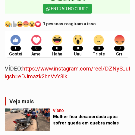
ENTRAR NO GRUPO
1 pessoas reagiram a isso.
1
0
0
0
0
0
Gostei
Amei
Haha
Uau
Triste
Grr
VÍDEO:
https://www.instagram.com/reel/DZNyS_uP
igsh=eDJmazk2bnVvY3lk
Veja mais
VÍDEO
Mulher fica desacordada após
sofrer queda em quebra molas