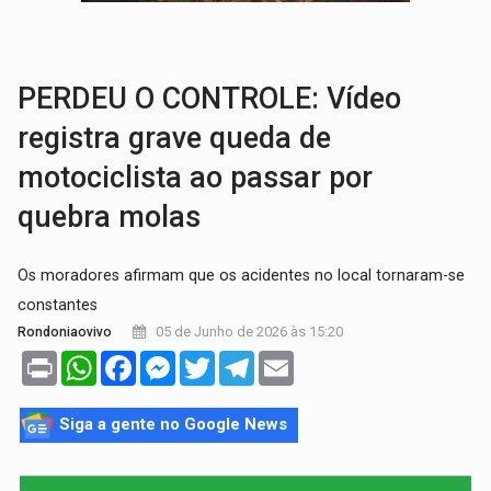
TRANSPORTE DE ARROZ:
MPF assegura cumprimento da legislação sobre transporte d
DEEPFAKE:
Sancionada lei contra violência sexual infantil na inte
PERDEU O CONTROLE: Vídeo
registra grave queda de
motociclista ao passar por
quebra molas
Os moradores afirmam que os acidentes no local tornaram-se
constantes
05 de Junho de 2026 às 15:20
Rondoniaovivo
Print
WhatsApp
Facebook
Messenger
Twitter
Telegram
Email
Siga a gente no Google News