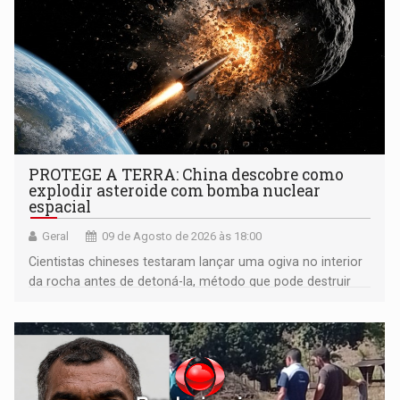
PROTEGE A TERRA: China descobre como
explodir asteroide com bomba nuclear
espacial
Geral
09 de Agosto de 2026 às 18:00
Cientistas chineses testaram lançar uma ogiva no interior
da rocha antes de detoná-la, método que pode destruir
corpos capazes de ameaçar a Terra