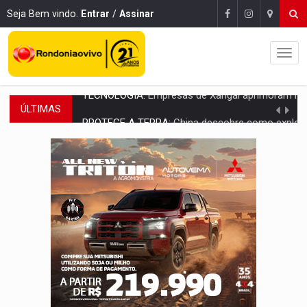
Seja Bem vindo.
Entrar
/
Assinar
ÚLTIMAS
PROTEGE A TERRA:
China descobre como explodir asteroide com bomba n
VÍDEO:
Motociclista morre após bater na traseira de camin
PARECE UM NUGGET:
Essa receita com frango virou o meu ja
EMPREENDEDORISMO:
7 negócios que podem começar com pouco dinheiro e vi
GIGANTE DA AMÉRICA:
Brasil reúne dimensão continental e posição estratégic
INDEPENDÊNCIA:
10 dicas importantes para quem quer mo
VARCENA:
Cientistas descobrem nova espécie de rã em florestas alagada
BARGANHA:
Vai comprar celular usado? Veja como consultar o a