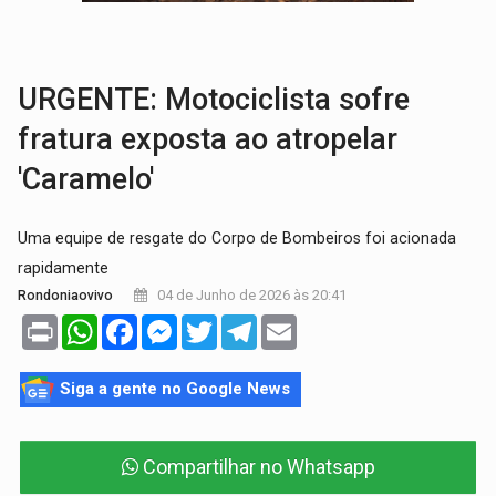
AMOR PERDIDO DÓI:
Luto amoroso não tem prazo, mas exige aten
TECNOLOGIA:
Empresas de Xangai aprimoram robôs de IA incorporada em 
URGENTE: Motociclista sofre
fratura exposta ao atropelar
'Caramelo'
Uma equipe de resgate do Corpo de Bombeiros foi acionada
rapidamente
04 de Junho de 2026 às 20:41
Rondoniaovivo
Print
WhatsApp
Facebook
Messenger
Twitter
Telegram
Email
Siga a gente no Google News
Compartilhar no Whatsapp