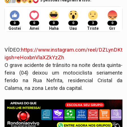
3 pessoas reagiram a isso.
0
0
0
0
3
0
Gostei
Amei
Haha
Uau
Triste
Grr
VÍDEO:
https://www.instagram.com/reel/DZLynDKt
igsh=eHoxbnVlaXZkYzZh
O grave acidente de trânsito na noite desta quinta-
feira (04) deixou um motociclista seriamente
ferido na Rua Nefrita, residencial Cristal da
Calama, na zona Leste da capital.