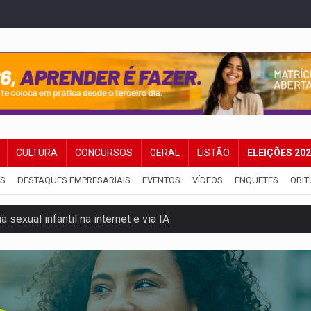
CULTURA
CONCURSOS
GERAL
LISTÃO
ELEIÇÕES 20
IS
DESTAQUES EMPRESARIAIS
EVENTOS
VÍDEOS
ENQUETES
OBIT
 sexual infantil na internet e via IA
rgia nuclear, defesa e ciência em Brasília
o deixa quatro mortos e um em estado grave na BR
ão nacional com participação de Marcela Bonfim