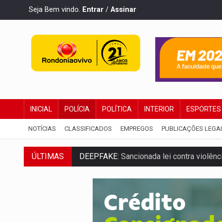
Seja Bem vindo.
Entrar
/
Assinar
INICIAL
POLÍCIA
POLÍTICA
INTERIOR
ESPORTES
NOTÍCIAS
CLASSIFICADOS
EMPREGOS
PUBLICAÇÕES LEGA
DEEPFAKE:
Sancionada lei contra violência
ÚLTIMAS
COLEGIADO:
Brasil e Rússia discutem ene
URGENTE:
Colisão entre caminhão e carr
ENCONTRO:
Amazônia Negra ganha projeç