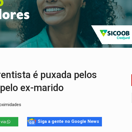
huvas isoladas nesta sexta-feira (7)
delibera greve da educação municipal em Porto Velho
e oficina de Comunicação com oportunidade de integrar equipe
romove reflexão sobre trajetória da Lei Maria da Penha
 fim do ano para regularização de débitos
umprimento da legislação sobre transporte de cargas por em
ntista é puxada pelos
 pelo ex-marido
roximidades
Siga a gente no Google News
 via