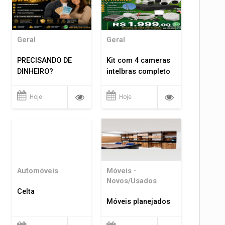
Geral
Geral
PRECISANDO DE
Kit com 4 cameras
DINHEIRO?
intelbras completo
Hoje
Hoje
Automóveis
Móveis -
Novos/Usados
Celta
Móveis planejados