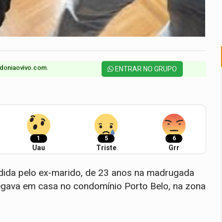
doniaovivo.com.​
ENTRAR NO GRUPO
1
5
6
Uau
Triste
Grr
dida pelo ex-marido, de 23 anos na madrugada
egava em casa no condomínio Porto Belo, na zona