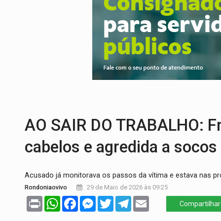
PREVISÃO:
Porto Velho tem chances de c
SINDICATOS UNIDOS:
Assembleia Geral 
PROCESSO SELETIVO:
Rondoniaovivo abr
AGOSTO LILÁS:
MPRO lança de portal e p
REGULARIZAÇÃO:
Refis 2026 segue até o
TRANSPORTE DE ARROZ:
MPF assegura c
AO SAIR DO TRABALHO: Fre
cabelos e agredida a socos
Acusado já monitorava os passos da vítima e estava nas p
Rondoniaovivo
29 de Maio de 2026 às 09:25
Print
WhatsApp
Facebook
Messenger
Twitter
Telegram
Email
Compartilhar