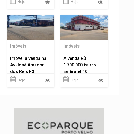
Hoje
Hoje
Imóveis
Imóveis
Imóvel a venda na
A venda R$
Av.José Amador
1.700.000 bairro
dos Reis R$
Embratel 10
1.400.000
apartamentos!
Hoje
Hoje