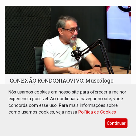
CONEXÃO RONDONIAOVIVO: Museólogo
Antônio Ocampo conduz a história de uma
ferrovia desgovernada
Nós usamos cookies em nosso site para oferecer a melhor
experiência possível. Ao continuar a navegar no site, você
Cultura
08 de Agosto de 2026 às 09:05
concorda com esse uso. Para mais informações sobre
Novo livro faz registro documental da Estrada de Ferro
como usamos cookies, veja nossa
Política de Cookies
Madeira-Mamoré (EFMM)
Continuar