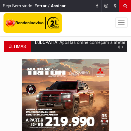
Seja Bem vindo.
Entrar
/
Assinar
ÚLTIMAS
REFLORESTAMENTO:
Plantar árvores não será mais suficiente para comprov
OVNIS NA LUA:
Cientistas alertam para possível base secreta no satélite n
ACABOU COM PEUGEOT:
Incêndio destrói carro que era rebocado para oficina no
VÍDEO:
Ladrão é filmado furtando moto na frente do bar 
BOLSAS DE PESQUISA:
Iniciativa Amazônia+10 lança chamada para fortalecer cadeia
MATERIAL:
Brasil tem grandes reservas de urânio, mas produz pouco e impo
VÍDEO:
Serpente capturada na fábrica da Coca-Cola é devolvid
HOMENAGEM:
Cientistas cassados pelo AI-5 se tornam pesquisadores emér