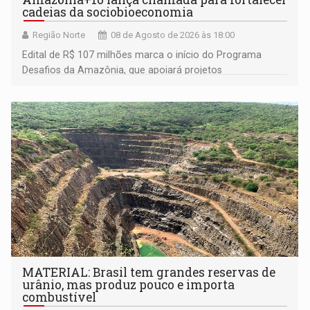
cadeias da sociobioeconomia
Região Norte
08 de Agosto de 2026 às 18:00
Edital de R$ 107 milhões marca o início do Programa
Desafios da Amazônia, que apoiará projetos
desenvolvidos por redes de pesquisa e inovação. A
submissão de pré-propostas poderá ser feita até 1º de
setembro
MATERIAL: Brasil tem grandes reservas de
urânio, mas produz pouco e importa
combustível