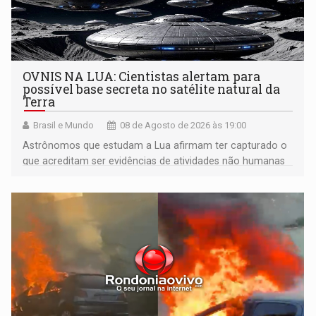
OVNIS NA LUA: Cientistas alertam para
possível base secreta no satélite natural da
Terra
Brasil e Mundo
08 de Agosto de 2026 às 19:00
Astrônomos que estudam a Lua afirmam ter capturado o
que acreditam ser evidências de atividades não humanas
tecnologicamente avançadas (OVNIs) na Lua e em sua
órbita