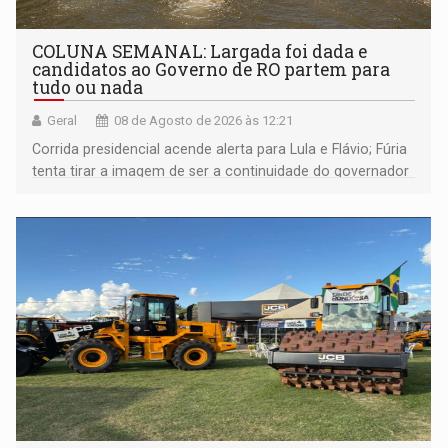
COLUNA SEMANAL: Largada foi dada e
candidatos ao Governo de RO partem para
tudo ou nada
Geral
08 de Agosto de 2026 às 12:21
Corrida presidencial acende alerta para Lula e Flávio; Fúria
tenta tirar a imagem de ser a continuidade do governador
Marcos Rocha; ex-prefeito Hildon Chaves parece ainda
não ter entrado no modo eleição; ABAV faz evento em
Porto Velho