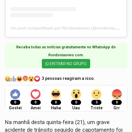
Um post compartilhado por Rondoniaovivo (@rondoniaovivo)
Receba todas as notícias gratuitamente no WhatsApp do
Rondoniaovivo.com.​
ENTRAR NO GRUPO
3 pessoas reagiram a isso.
0
0
0
0
3
0
Gostei
Amei
Haha
Uau
Triste
Grr
​Na manhã desta quinta-feira (21), um grave
acidente de trânsito seguido de capotamento foi