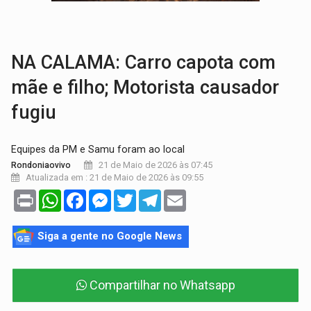
VÍDEO:
Perseguição é registrada no shopping após colombiana furtar ce
LUDOPATIA:
Apostas online começam a afetar produtividade e rotina
NA CALAMA: Carro capota com
mãe e filho; Motorista causador
fugiu
Equipes da PM e Samu foram ao local
21 de Maio de 2026 às 07:45
Rondoniaovivo
Atualizada em : 21 de Maio de 2026 às 09:55
Print
WhatsApp
Facebook
Messenger
Twitter
Telegram
Email
Siga a gente no Google News
Compartilhar no Whatsapp