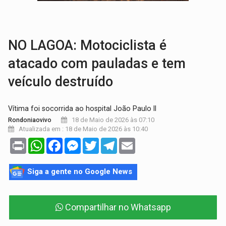
INFRAESTRUTURA:
Após quase 30 anos de espera, asfalto chega ao bairr
A ILHA:
Coreografia de Rondônia estreia na programação do Festival de Dan
NO LAGOA: Motociclista é
atacado com pauladas e tem
veículo destruído
Vítima foi socorrida ao hospital João Paulo II
18 de Maio de 2026 às 07:10
Rondoniaovivo
Atualizada em : 18 de Maio de 2026 às 10:40
Print
WhatsApp
Facebook
Messenger
Twitter
Telegram
Email
Siga a gente no Google News
Compartilhar no Whatsapp