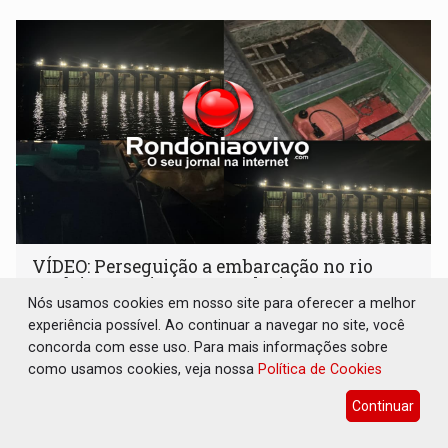
bolo e canto de parabéns dedicado aos pais
VÍDEO: Perseguição a embarcação no rio
Madeira termina com explosivos
apreendidos
Nós usamos cookies em nosso site para oferecer a melhor
experiência possível. Ao continuar a navegar no site, você
Polícia
07 de Agosto de 2026 às 09:45
concorda com esse uso. Para mais informações sobre
Ação ocorreu no âmbito da Operação Brasil Contra o
como usamos cookies, veja nossa
Política de Cookies
Crime Organizado
Continuar