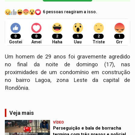
6 pessoas reagiram a isso.
0
0
2
1
2
1
Gostei
Amei
Haha
Uau
Triste
Grr
Um homem de 29 anos foi gravemente agredido
no final da noite de domingo (17), nas
proximidades de um condomínio em construção
no bairro Lagoa, zona Leste da capital de
Rondônia.
Veja mais
VÍDEO
Perseguição e bala de borracha
termina com três presos e policial