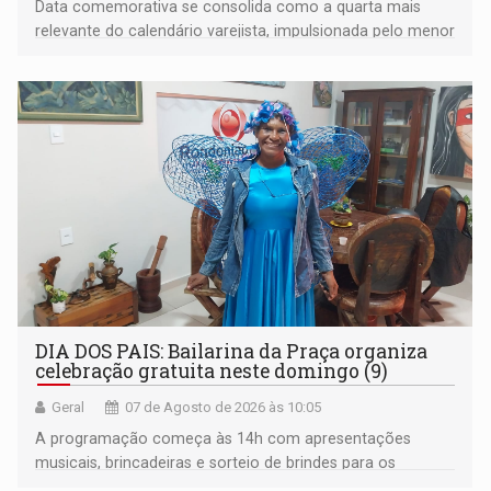
Data comemorativa se consolida como a quarta mais
relevante do calendário varejista, impulsionada pelo menor
desemprego em 14 anos e pela recuperação da renda
média do trabalhador
DIA DOS PAIS: Bailarina da Praça organiza
celebração gratuita neste domingo (9)
Geral
07 de Agosto de 2026 às 10:05
A programação começa às 14h com apresentações
musicais, brincadeiras e sorteio de brindes para os
participantes. Às 17h, o evento terá o tradicional corte de