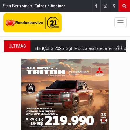
Seja Bem vindo.
Entrar
/
Assinar
ÚLTIMAS
ELEIÇÕES 2026:
Sgt. Mouza esclarece 'erro de digitação' em declaração de patrim
JUDICIÁRIO:
Sinjur parabeniza servidores pelo adicional de incentivo com ef
Publicação Legal:
AVISO DE LICITAÇÃO: Pregão Eletrônico Nº 12/2026
BR-364:
Polícia apreende mais de uma tonelada de drogas em fundo fal
EMOCIONE:
PRESENTES: Confira os sorteados na promoção de 
VOVÔ LADRÃO:
Idoso é filmado furtando bicicleta na frente
JUSTIÇA:
Comarca de Nova Mamoré terá seu primeiro jú
ADAILTON FÚRIA:
Assessoria denuncia suposto ataque com perfis falso