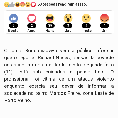
60 pessoas reagiram a isso.
7
2
35
3
9
4
Gostei
Amei
Haha
Uau
Triste
Grr
​O jornal Rondoniaovivo vem a público informar
que o repórter Richard Nunes, apesar da covarde
agressão sofrida na tarde desta segunda-feira
(11), está sob cuidados e passa bem. O
profissional foi vítima de um ataque violento
enquanto exercia seu dever de informar a
sociedade no bairro Marcos Freire, zona Leste de
Porto Velho.