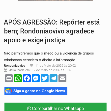
INFRAESTRUTURA:
Após quase 30 anos de espera, asfalto chega ao bairr
A ILHA:
Coreografia de Rondônia estreia na programação do Festival de Dan
APÓS AGRESSÃO: Repórter está
bem; Rondoniaovivo agradece
apoio e exige justiça
Não permitiremos que o medo ou a violência de grupos
criminosos cerceiem o direito à informação
11 de Maio de 2026 às 20:02
Rondoniaovivo
Atualizada em : 12 de Maio de 2026 às 15:53
Print
WhatsApp
Facebook
Messenger
Twitter
Telegram
Email
Siga a gente no Google News
Compartilhar no Whatsapp