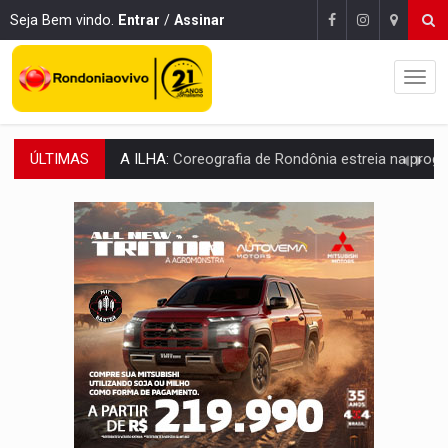
Seja Bem vindo.
Entrar
/
Assinar
ÚLTIMAS
ELEIÇÕES 2026:
Sgt. Mouza esclarece 'erro de digitação' em declaração de patrim
JUDICIÁRIO:
Sinjur parabeniza servidores pelo adicional de incentivo com ef
Publicação Legal:
AVISO DE LICITAÇÃO: Pregão Eletrônico Nº 12/2026
BR-364:
Polícia apreende mais de uma tonelada de drogas em fundo fal
EMOCIONE:
PRESENTES: Confira os sorteados na promoção de 
VOVÔ LADRÃO:
Idoso é filmado furtando bicicleta na frente
JUSTIÇA:
Comarca de Nova Mamoré terá seu primeiro jú
ADAILTON FÚRIA:
Assessoria denuncia suposto ataque com perfis falso