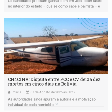
Os candidatos precisam ganhar bem em Jipa, obter lastro
no interior do estado – que se como sabe é bairrista – e
vir para a capital beliscando alguma coisa para se
garantir
CH4C1NA: Disputa entre PCC e CV deixa dez
mortos em cinco dias na Bolívia
Polícia
07 de Agosto de 2026 às 08:19
As autoridades ainda apuram a autoria e a motivação
individual de cada homicídio