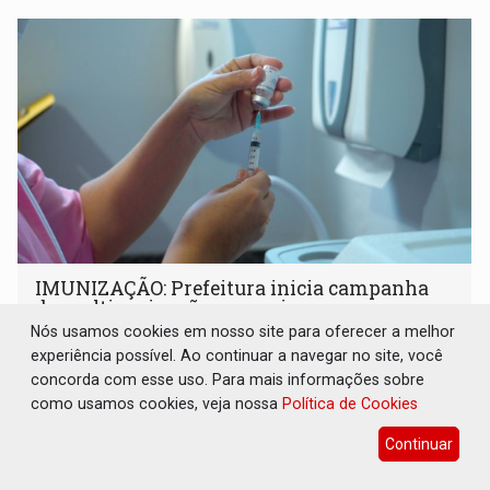
IMUNIZAÇÃO: Prefeitura inicia campanha
de multivacinação para crianças e
adolescentes
Nós usamos cookies em nosso site para oferecer a melhor
experiência possível. Ao continuar a navegar no site, você
Geral
07 de Agosto de 2026 às 07:30
concorda com esse uso. Para mais informações sobre
Ação segue até 1º de setembro nas unidades básicas de
como usamos cookies, veja nossa
Política de Cookies
saúde, com grande Dia D de mobilização agendado para o
dia 22 de agosto
Continuar