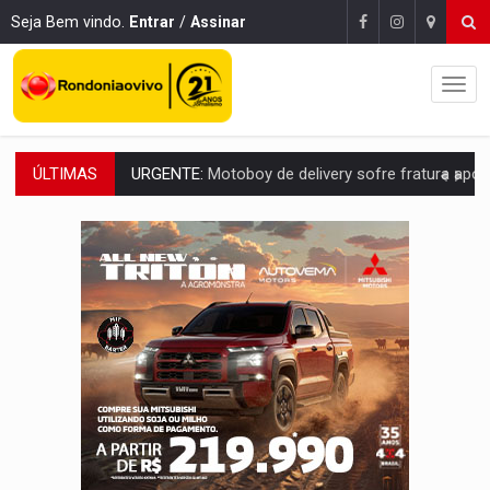
Seja Bem vindo.
Entrar
/
Assinar
ÚLTIMAS
ELEIÇÕES 2026:
Ulisses Guimarães e as nuvens no céu de Rondônia – Por 
DECISÃO REVISADA:
Nunes Marques reduz pena de Acir Gurgacz e declara pun
CONEXÃO RONDONIAOVIVO:
Museólogo Antônio Ocampo lança livro sob
ELEIÇÕES 2026:
Patrimônio de candidata a deputada federal do PL salta R$ 1 m
VÍDEO:
Quadrilha é flagrada com cerca de 200 porções
BAIRRO TEIXEIRÃO:
MPF cobra regularização fundiária da comunid
SUCESSO NA ABERTURA:
2ª Feira Rondônia Empreendedora segue no Espaço Alternativ
REESTRUTURAÇÃO:
Secretário da Seinfra de Porto Velho pede exon