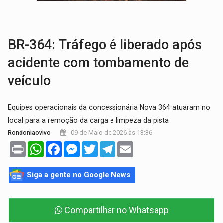
ADAILTON FÚRIA:
Assessoria denuncia suposto ataque com perfis falso
URGENTE:
Motoboy de delivery sofre fratura após mulher avançar
BR-364: Tráfego é liberado após
acidente com tombamento de
veículo
Equipes operacionais da concessionária Nova 364 atuaram no
local para a remoção da carga e limpeza da pista
09 de Maio de 2026 às 13:36
Rondoniaovivo
Print
WhatsApp
Facebook
Messenger
Twitter
Telegram
Email
Siga a gente no Google News
Compartilhar no Whatsapp