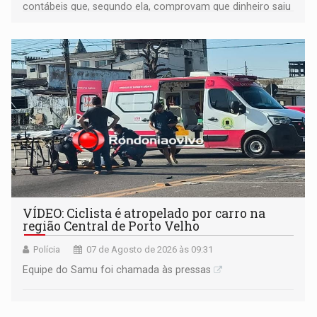
contábeis que, segundo ela, comprovam que dinheiro saiu
de sua própria conta, foi sacado pelo diretor financeiro e
apreendido quando já estava dentro da sede da entidade
— em pleno ano eleitoral em Rondônia
VÍDEO: Ciclista é atropelado por carro na
região Central de Porto Velho
Polícia
07 de Agosto de 2026 às 09:31
Equipe do Samu foi chamada às pressas