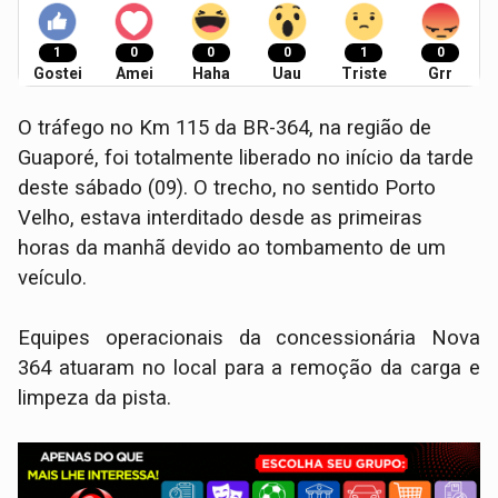
1
0
0
0
1
0
Gostei
Amei
Haha
Uau
Triste
Grr
​O tráfego no Km 115 da BR-364, na região de
Guaporé, foi totalmente liberado no início da tarde
deste sábado (09). O trecho, no sentido Porto
Velho, estava interditado desde as primeiras
horas da manhã devido ao tombamento de um
veículo.
​Equipes operacionais da concessionária Nova
364 atuaram no local para a remoção da carga e
limpeza da pista.