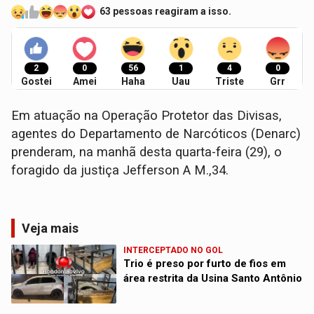
63 pessoas reagiram a isso.
2
0
56
1
4
0
Gostei
Amei
Haha
Uau
Triste
Grr
​Em atuação na Operação Protetor das Divisas,
agentes do Departamento de Narcóticos (Denarc)
prenderam, na manhã desta quarta-feira (29), o
foragido da justiça Jefferson A M.,34.
Veja mais
INTERCEPTADO NO GOL
Trio é preso por furto de fios em
área restrita da Usina Santo Antônio