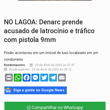
AMOR PERDIDO DÓI:
Luto amoroso não tem prazo, mas exige aten
TECNOLOGIA:
Empresas de Xangai aprimoram robôs de IA incorporada em 
NO LAGOA: Denarc prende
acusado de latrocínio e tráfico
com pistola 9mm
Prisão aconteceu em um imóvel de luxo localizado em um
condomínio
29 de Abril de 2026 às 07:47
Rondoniaovivo
Atualizada em : 29 de Abril de 2026 às 09:12
Print
WhatsApp
Facebook
Messenger
Twitter
Telegram
Email
Siga a gente no Google News
Compartilhar no Whatsapp