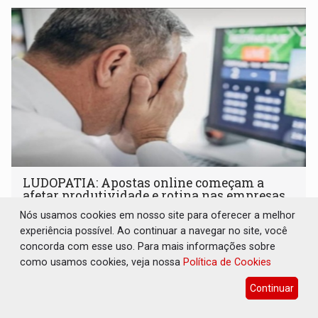
LUDOPATIA: Apostas online começam a
afetar produtividade e rotina nas empresas
Nós usamos cookies em nosso site para oferecer a melhor
Brasil e Mundo
08 de Agosto de 2026 às 21:00
experiência possível. Ao continuar a navegar no site, você
Entre os sinais de alerta estão faltas recorrentes, queda
concorda com esse uso. Para mais informações sobre
de produtividade, dificuldade de concentração,
como usamos cookies, veja nossa
Política de Cookies
solicitações frequentes de antecipação salarial
Continuar