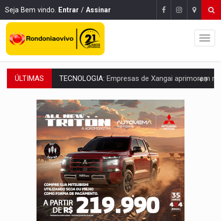
Seja Bem vindo.
Entrar
/
Assinar
ÚLTIMAS
PROTEGE A TERRA:
China descobre como explodir asteroide com bomba n
VÍDEO:
Motociclista morre após bater na traseira de camin
PARECE UM NUGGET:
Essa receita com frango virou o meu ja
EMPREENDEDORISMO:
7 negócios que podem começar com pouco dinheiro e vi
GIGANTE DA AMÉRICA:
Brasil reúne dimensão continental e posição estratégic
INDEPENDÊNCIA:
10 dicas importantes para quem quer mo
VARCENA:
Cientistas descobrem nova espécie de rã em florestas alagada
BARGANHA:
Vai comprar celular usado? Veja como consultar o a