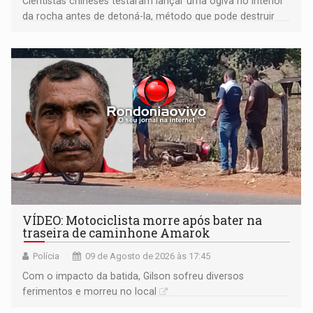
Cientistas chineses testaram lançar uma ogiva no interior
da rocha antes de detoná-la, método que pode destruir
corpos capazes de ameaçar a Terra
VÍDEO: Motociclista morre após bater na
traseira de caminhone Amarok
Polícia
09 de Agosto de 2026 às 17:45
​Com o impacto da batida, Gilson sofreu diversos
ferimentos e morreu no local