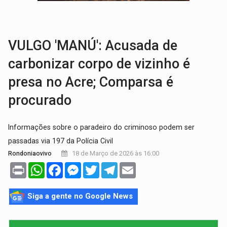
VÍDEO:
Falso vendedor de salgados é preso por tráfico de drogas n
BATATA-DOCE E FRANGO:
Faça esse escondidinho e me convide
VULGO 'MANÚ': Acusada de
carbonizar corpo de vizinho é
presa no Acre; Comparsa é
procurado
Informações sobre o paradeiro do criminoso podem ser
passadas via 197 da Polícia Civil
18 de Março de 2026 às 16:00
Rondoniaovivo
Print
WhatsApp
Facebook
Messenger
Twitter
Telegram
Email
Siga a gente no Google News