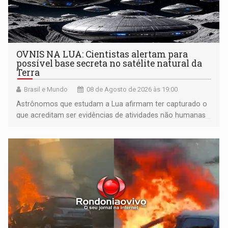
OVNIS NA LUA: Cientistas alertam para
possível base secreta no satélite natural da
Terra
Brasil e Mundo
08 de Agosto de 2026 às 19:00
Astrônomos que estudam a Lua afirmam ter capturado o
que acreditam ser evidências de atividades não humanas
tecnologicamente avançadas (OVNIs) na Lua e em sua
órbita