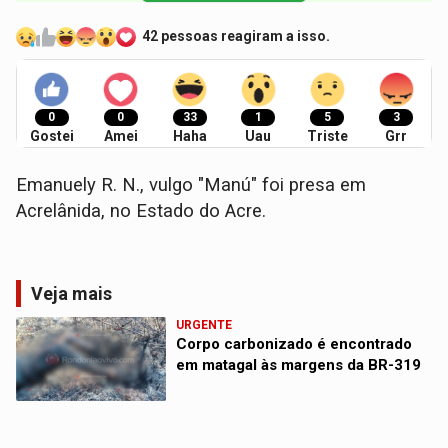
42 pessoas reagiram a isso.
0
0
33
1
5
3
Gostei
Amei
Haha
Uau
Triste
Grr
Emanuely R. N., vulgo "Manú" foi presa em
Acrelânida, no Estado do Acre.
Veja mais
URGENTE
Corpo carbonizado é encontrado
em matagal às margens da BR-319