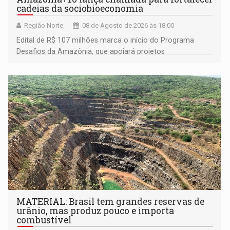
cadeias da sociobioeconomia
Região Norte
08 de Agosto de 2026 às 18:00
Edital de R$ 107 milhões marca o início do Programa
Desafios da Amazônia, que apoiará projetos
desenvolvidos por redes de pesquisa e inovação. A
submissão de pré-propostas poderá ser feita até 1º de
setembro
MATERIAL: Brasil tem grandes reservas de
urânio, mas produz pouco e importa
combustível