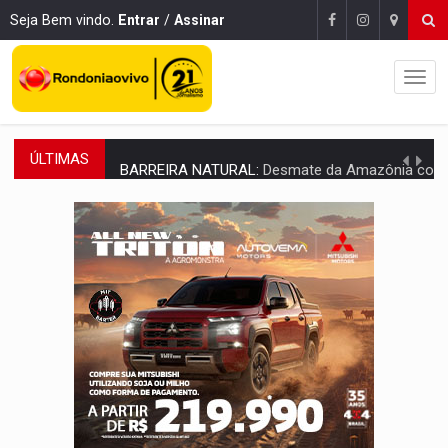
Seja Bem vindo.
Entrar
/
Assinar
ÚLTIMAS
BARREIRA NATURAL:
Desmate da Amazônia corta chuvas no Sul e ameaça produção
:
Anvisa libera venda de medicamentos pela Shopee, mas mantém 
MAIS RIGOR:
Nova lei endurece punição por abuso sexual contra crian
POLUIÇÃO E RISCOS:
Retirada de fiação irregular avança no país e em PVH p
VÍDEO:
Armado com machado, homem ameaça matar sobrinha grávida e com
TRIBUNAL DO CRIME:
Homem é espancado por facção criminosa 
VÍDEO:
Perseguição é registrada no shopping após colombiana furtar ce
LUDOPATIA:
Apostas online começam a afetar produtividade e rotina