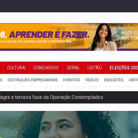
CULTURA
CONCURSOS
GERAL
LISTÃO
ELEIÇÕES 20
IS
DESTAQUES EMPRESARIAIS
EVENTOS
VÍDEOS
ENQUETES
OBIT
flagra a terceira fase da Operação Contemplados
que recebeu R$ 12 mi em emendas estão no mesmo endereço
oral manda tirar vídeo com suposta deepfake do ar em RO
eto, pres. da ABAV-RO, alerta sobre golpes na compra de pass