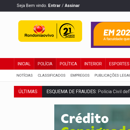
Seja Bem vindo.
Entrar
/
Assinar
INICIAL
POLÍCIA
POLÍTICA
INTERIOR
ESPORTES
NOTÍCIAS
CLASSIFICADOS
EMPREGOS
PUBLICAÇÕES LEGA
ÚLTIMAS
ESQUEMA DE FRAUDES:
Polícia Civil de
ASSESSOR FLAGRADO:
Empresa e ONG 
INFLUENCIARIA ELEIÇÕES:
Justiça Eleit
CONEXÃO RONDONIAOVIVO:
Marcio Barr