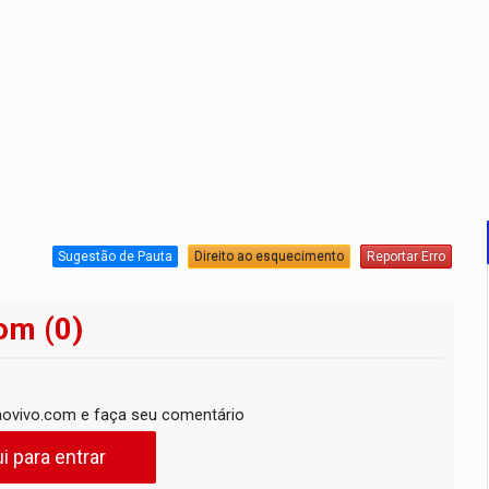
Sugestão de Pauta
Direito ao esquecimento
Reportar Erro
om (0)
ovivo.com e faça seu comentário
i para entrar