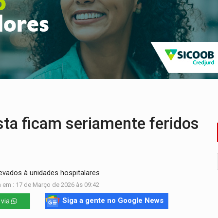
ória de superação de Carlinhos Barbershop
co do Brasil por financiar atividade pecuária em TI
ência pública sobre modernização da BR-364
 na Policlínica Oswaldo Cruz
eridos próximo ao Skate Parque
enunciado por transmitir HIV a quatro mulheres
sta ficam seriamente feridos
evados à unidades hospitalares
 em : 17 de Março de 2026 às 09:42
Siga a gente no Google News
 via