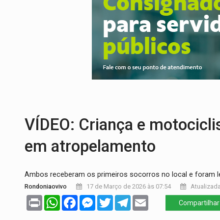
DA RECICLAGEM AO SUCESSO:
A trajet
'RIO OMERÊ':
MPF pede condenação do Ban
INFRAESTRUTURA:
Vilhena realiza audi
SEM SISTEMA:
Falha afeta atendimentos
VÍDEO:
Colisão entre motos deixa dois f
SOB INVESTIGAÇÃO:
Dentista de PVH é d
VÍDEO: Criança e motocicli
em atropelamento
Ambos receberam os primeiros socorros no local e foram l
Rondoniaovivo
17 de Março de 2026 às 07:54
Atualizada
Print
WhatsApp
Facebook
Messenger
Twitter
Telegram
Email
Compartilhar