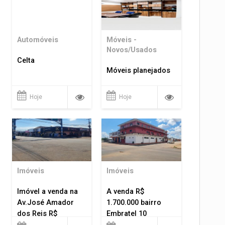
Automóveis
Móveis -
Novos/Usados
Celta
Móveis planejados
Hoje
Hoje
Imóveis
Imóveis
Imóvel a venda na
A venda R$
Av.José Amador
1.700.000 bairro
dos Reis R$
Embratel 10
1.400.000
apartamentos!