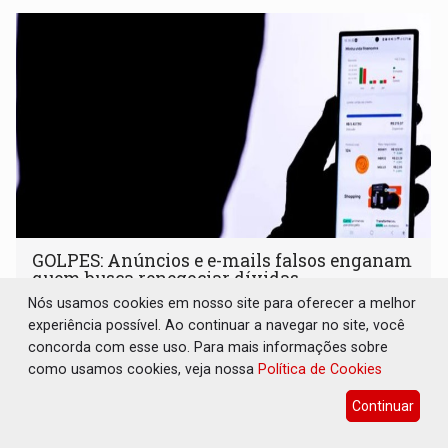
GOLPES: Anúncios e e-mails falsos enganam
quem busca renegociar dívidas
Nós usamos cookies em nosso site para oferecer a melhor
Geral
10 de Agosto de 2026 às 09:15
experiência possível. Ao continuar a navegar no site, você
Levantamento identificou 544 anúncios fraudulentos nas
concorda com esse uso. Para mais informações sobre
plataformas da Meta entre abril e junho. Fazenda não
como usamos cookies, veja nossa
Política de Cookies
envia esse tipo de mensagem
Continuar