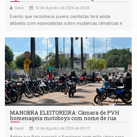
Geral
10 de Agosto de 2026 às 09:26
Evento que reconhece jovens cientistas terá ainda
debates com especialistas sobre mudanças climáticas e
impacto nas águas e lições para a COP31
MANOBRA ELEITOREIRA: Câmara de PVH
homenageia motoboys com nome de rua
Geral
10 de Agosto de 2026 às 09:17
Antiga rua Bela passará a funcionar com mão única para