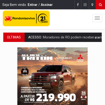
Seja Bem vindo.
Entrar
/
Assinar
ÚLTIMAS
ACESSO:
Moradores de RO podem receber a antena parabólica gratuita do B
CONEXÃO RONDONIAOVIVO:
Pré-candidato Adrian Jhonnson defende renovação da ban
COM EMENDAS:
Sejucel destina R$ 2,69 milhões para rodeios e feiras agríc
LIMERO:
São Francisco do Guaporé sedia abertura do Campeonato Estadua
ENERGISA:
Rondônia supera 5,4 mil estudantes inscritos 
LUTO NA CULTURA:
Boi Bumbá emite nota após morte de Carlos Caputo em p
Publicação Legal:
FRANCISCO DA SILVA FILHO M
URGENTE:
Mototaxista e passageira sofrem grave acidente após 