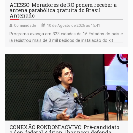
ACESSO: Moradores de RO podem receber a
antena parabólica gratuita do Brasil
Antenado
Comunidade
10 de Agosto de 2026 às 15:41
Programa avança em 323 cidades de 16 Estados do país e
já registrou mais de 3 mil pedidos de instalação do kit
gratuito; quatro cidades rondonienses são
contempladas
CONEXÃO RONDONIAOVIVO: Pré-candidato
a dep. federal Adrian Jhonnson defende