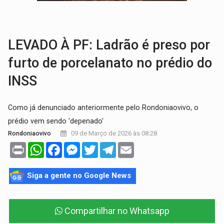
VÍDEO:
Mulher é atropelada por motoboy na Aven
CIDADANIA:
2ª Agrotec terá serviços gratuitos de saúde, justiça e atendim
LEVADO À PF: Ladrão é preso por
furto de porcelanato no prédio do
INSS
Como já denunciado anteriormente pelo Rondoniaovivo, o
prédio vem sendo 'depenado'
09 de Março de 2026 às 08:28
Rondoniaovivo
Print
WhatsApp
Facebook
Messenger
Twitter
Telegram
Email
Siga a gente no Google News
Compartilhar no Whatsapp