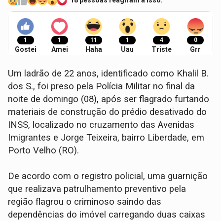
18 pessoas reagiram a isso.
1
1
11
1
4
0
Gostei
Amei
Haha
Uau
Triste
Grr
Um ladrão de 22 anos, identificado como Khalil B.
dos S., foi preso pela Polícia Militar no final da
noite de domingo (08), após ser flagrado furtando
materiais de construção do prédio desativado do
INSS, localizado no cruzamento das Avenidas
Imigrantes e Jorge Teixeira, bairro Liberdade, em
Porto Velho (RO).
​De acordo com o registro policial, uma guarnição
que realizava patrulhamento preventivo pela
região flagrou o criminoso saindo das
dependências do imóvel carregando duas caixas