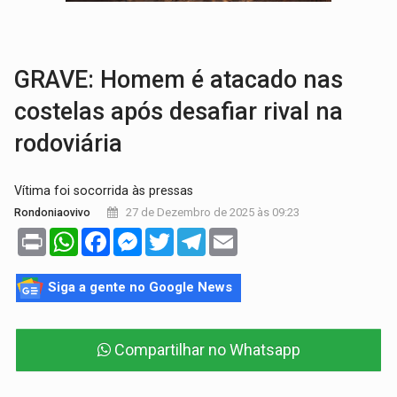
Publicação Legal:
CONCORRÊNCIA Nº 90504/2025/
EM 18 MESES:
Léo Moraes entrega o que não conseguiram em anos na educaçã
GRAVE: Homem é atacado nas
costelas após desafiar rival na
rodoviária
Vítima foi socorrida às pressas
27 de Dezembro de 2025 às 09:23
Rondoniaovivo
Print
WhatsApp
Facebook
Messenger
Twitter
Telegram
Email
Siga a gente no Google News
Compartilhar no Whatsapp