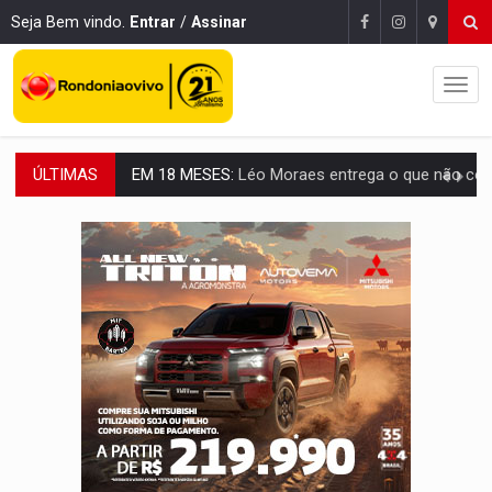
Seja Bem vindo.
Entrar
/
Assinar
ÚLTIMAS
ELEIÇÕES 2026:
Candidata a deputada federal em Rondônia declara draga de g
VÍDEO:
Casal de garimpeiros é preso com mercúrio em estepe,
EDUCAÇÃO BÁSICA:
Ideb avança nos anos iniciais do ensino fundame
CONTA DIFÍCIL:
Com as novidades na corrida ao Senado as contas ficara
CH4C1NA:
Disputa entre PCC e CV deixa dez mortos em cinco di
IMUNIZAÇÃO:
Prefeitura inicia campanha de multivacinação para crianças 
QUIRINUS:
Draco faz operação para prender faccionados que atacaram proved
TRAFICANTE PRESO:
Operação Brasil Contra o Crime apreende quase meia to