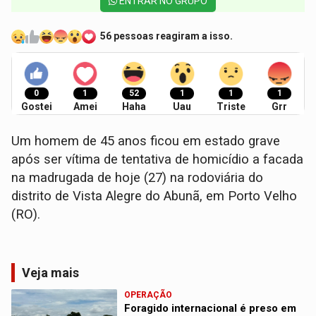
ENTRAR NO GRUPO
56 pessoas reagiram a isso.
0
1
52
1
1
1
Gostei
Amei
Haha
Uau
Triste
Grr
Um homem de 45 anos ficou em estado grave
após ser vítima de tentativa de homicídio a facada
na madrugada de hoje (27) na rodoviária do
distrito de Vista Alegre do Abunã, em Porto Velho
(RO).
Veja mais
OPERAÇÃO
Foragido internacional é preso em