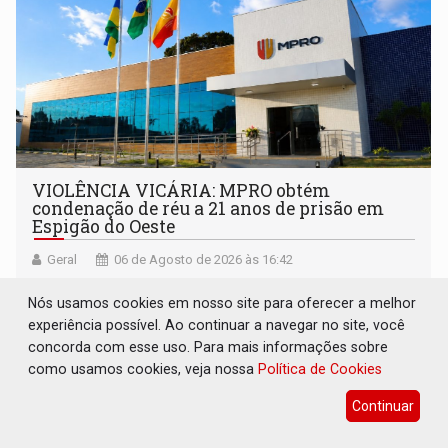
VIOLÊNCIA VICÁRIA: MPRO obtém
condenação de réu a 21 anos de prisão em
Espigão do Oeste
Geral
06 de Agosto de 2026 às 16:42
O crime ocorreu em março de 2025. Inconformado com o
Nós usamos cookies em nosso site para oferecer a melhor
término do relacionamento e visando atingir sua ex-
experiência possível. Ao continuar a navegar no site, você
companheira
concorda com esse uso. Para mais informações sobre
como usamos cookies, veja nossa
Política de Cookies
Continuar