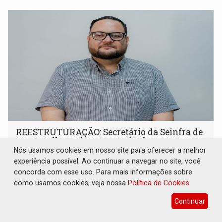
REESTRUTURAÇÃO: Secretário da Seinfra de
Porto Velho pede exoneração do cargo
Nós usamos cookies em nosso site para oferecer a melhor
Geral
07 de Agosto de 2026 às 10:37
experiência possível. Ao continuar a navegar no site, você
Thiago Cantanhede Pacheco esteve à frente da pasta por
concorda com esse uso. Para mais informações sobre
pouco mais de um ano
como usamos cookies, veja nossa
Política de Cookies
Continuar