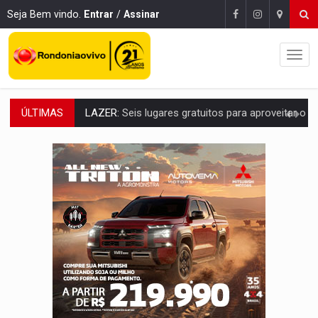
Seja Bem vindo.
Entrar
/
Assinar
ÚLTIMAS
LAZER:
Seis lugares gratuitos para aproveitar o fim de semana e
VÍDEO:
FTICCO e Força Tática prendem membro do CV com arma e drogas em
INCLUSÃO:
Prefeitura fortalece parceria com a APAE para ampliar ações v
DEFESA:
Exército testa inovações no combate a drones durante exerc
TEMAS SOCIOAMBIENTAIS:
Em Itapuã do Oeste, CINEMAZÔNIA leva cinema amazônico 
PREVISÃO:
Interior de Rondônia terá sábado (8) de calor intenso
INFRAESTRUTURA:
Após quase 30 anos de espera, asfalto chega ao bairr
A ILHA:
Coreografia de Rondônia estreia na programação do Festival de Dan