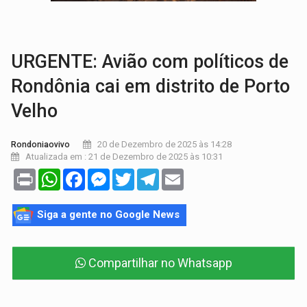
TRÁGICO:
Pai do 'Xandy Motocross' morre em acidente
VÍDEO:
Motorista de caminhonete morre preso às ferragens em colisão com
URGENTE: Avião com políticos de
Rondônia cai em distrito de Porto
Velho
20 de Dezembro de 2025 às 14:28
Rondoniaovivo
Atualizada em : 21 de Dezembro de 2025 às 10:31
Print
WhatsApp
Facebook
Messenger
Twitter
Telegram
Email
Siga a gente no Google News
Compartilhar no Whatsapp