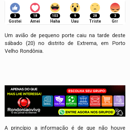
3
18
103
9
28
3
Gostei
Amei
Haha
Uau
Triste
Grr
Um avião de pequeno porte caiu na tarde deste
sábado (20) no distrito de Extrema, em Porto
Velho Rondônia.
A princípio a informação é de que não houve