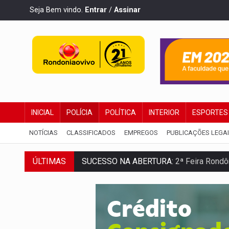
Seja Bem vindo.
Entrar
/
Assinar
INICIAL
POLÍCIA
POLÍTICA
INTERIOR
ESPORTES
NOTÍCIAS
CLASSIFICADOS
EMPREGOS
PUBLICAÇÕES LEGA
ÚLTIMAS
REESTRUTURAÇÃO:
Secretário da Seinfr
SAÚDE INDÍGENA:
Pirahã terão consulta
ECONOMIA:
Dia dos pais deve movimentar
DIA DOS PAIS:
Bailarina da Praça organi