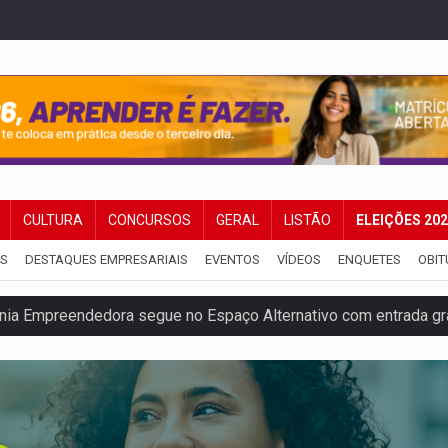
CULTURA
CONCURSOS
GERAL
LISTÃO
ELEIÇÕES 20
IS
DESTAQUES EMPRESARIAIS
EVENTOS
VÍDEOS
ENQUETES
OBIT
a de Porto Velho pede exoneração do cargo
s e exames especializados durante expedição do SUS
 R$ 8,5 bilhões e RO projeta alta de 8,8%
za celebração gratuita neste domingo (9)