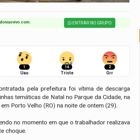
doniaovivo.com.​
ENTRAR NO GRUPO
1
14
2
Uau
Triste
Grr
tratada pela prefeitura foi vítima de descarga
inhas temáticas de Natal no Parque da Cidade, na
 em Porto Velho (RO) na noite de ontem (29).
vendo no momento em que o trabalhador realizava
te choque.