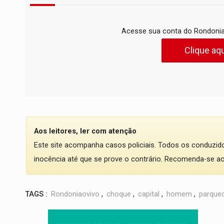
Acesse sua conta do Rondonia
Clique aqu
Aos leitores, ler com atenção
Este site acompanha casos policiais. Todos os conduzi
inocência até que se prove o contrário. Recomenda-se ao l
TAGS :
Rondoniaovivo
,
choque
,
capital
,
homem
,
parque