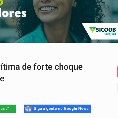
 Madeira termina com explosivos apreendidos
5 milhões
 PREGÃO ELETRÔNICO Nº 90091/2025/SUPEL/RO
cumentos e questiona apreensão da PF em PVH
ação fundiária da comunidade Nova Colina
nia Empreendedora segue no Espaço Alternativo com entrada gra
ítima de forte choque
de
Siga a gente no Google News
 via