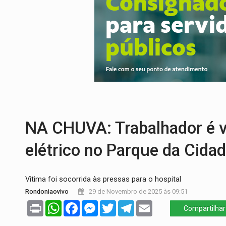
VÍDEO:
Perseguição a embarcação no rio
MEGA SENA:
Prêmio acumula para R$ 16
Publicação Legal:
AVISO DE LICITAÇÃO:
PROVA CONTÁBIL:
UNNESA apresenta do
BAIRRO TEIXEIRÃO:
MPF cobra regulariz
SUCESSO NA ABERTURA:
2ª Feira Rondô
NA CHUVA: Trabalhador é v
elétrico no Parque da Cida
Vitima foi socorrida às pressas para o hospital
Rondoniaovivo
29 de Novembro de 2025 às 09:51
Print
WhatsApp
Facebook
Messenger
Twitter
Telegram
Email
Compartilhar