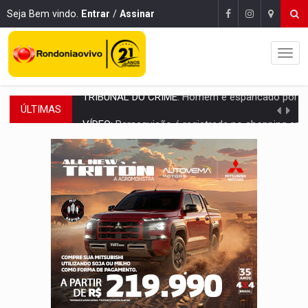
Seja Bem vindo.
Entrar
/
Assinar
ÚLTIMAS
VÍDEO:
Perseguição é registrada no shopping após colombiana furtar ce
LUDOPATIA:
Apostas online começam a afetar produtividade e rotina
REFLORESTAMENTO:
Plantar árvores não será mais suficiente para comprov
OVNIS NA LUA:
Cientistas alertam para possível base secreta no satélite n
ACABOU COM PEUGEOT:
Incêndio destrói carro que era rebocado para oficina no
VÍDEO:
Ladrão é filmado furtando moto na frente do bar 
BOLSAS DE PESQUISA:
Iniciativa Amazônia+10 lança chamada para fortalecer cadeia
MATERIAL:
Brasil tem grandes reservas de urânio, mas produz pouco e impo