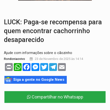
VÍDEO:
Armado com machado, homem ameaça matar sobrinha grávida e com
TRIBUNAL DO CRIME:
Homem é espancado por facção criminosa 
LUCK: Paga-se recompensa para
quem encontrar cachorrinho
desaparecido
Ajude com informações sobre o cãozinho
23 de Novembro de 2025 às 14:14
Rondoniaovivo
Print
WhatsApp
Facebook
Messenger
Twitter
Telegram
Email
Siga a gente no Google News
Compartilhar no Whatsapp