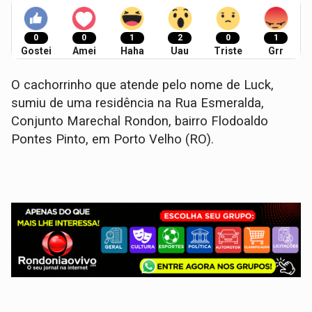
0
0
1
2
0
1
Gostei
Amei
Haha
Uau
Triste
Grr
O cachorrinho que atende pelo nome de Luck,
sumiu de uma residência na Rua Esmeralda,
Conjunto Marechal Rondon, bairro Flodoaldo
Pontes Pinto, em Porto Velho (RO).