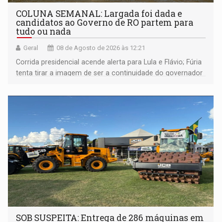
COLUNA SEMANAL: Largada foi dada e
candidatos ao Governo de RO partem para
tudo ou nada
Geral
08 de Agosto de 2026 às 12:21
Corrida presidencial acende alerta para Lula e Flávio; Fúria
tenta tirar a imagem de ser a continuidade do governador
Marcos Rocha; ex-prefeito Hildon Chaves parece ainda
não ter entrado no modo eleição; ABAV faz evento em
Porto Velho
SOB SUSPEITA: Entrega de 286 máquinas em