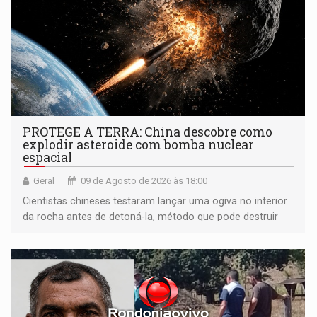
PROTEGE A TERRA: China descobre como
explodir asteroide com bomba nuclear
espacial
Geral
09 de Agosto de 2026 às 18:00
Cientistas chineses testaram lançar uma ogiva no interior
da rocha antes de detoná-la, método que pode destruir
corpos capazes de ameaçar a Terra