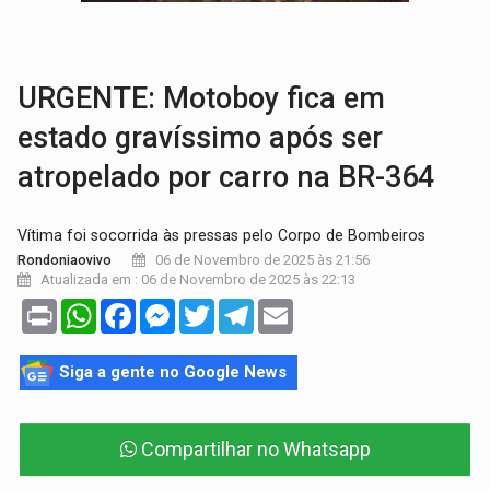
AMOR PERDIDO DÓI:
Luto amoroso não tem prazo, mas exige aten
TECNOLOGIA:
Empresas de Xangai aprimoram robôs de IA incorporada em 
URGENTE: Motoboy fica em
estado gravíssimo após ser
atropelado por carro na BR-364
Vítima foi socorrida às pressas pelo Corpo de Bombeiros
06 de Novembro de 2025 às 21:56
Rondoniaovivo
Atualizada em : 06 de Novembro de 2025 às 22:13
Print
WhatsApp
Facebook
Messenger
Twitter
Telegram
Email
Siga a gente no Google News
Compartilhar no Whatsapp