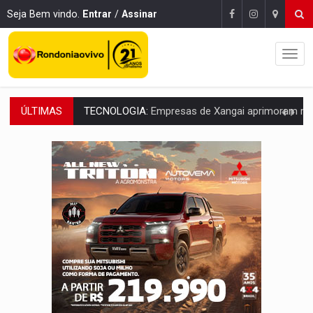
Seja Bem vindo.
Entrar
/
Assinar
ÚLTIMAS
PROTEGE A TERRA:
China descobre como explodir asteroide com bomba n
VÍDEO:
Motociclista morre após bater na traseira de camin
PARECE UM NUGGET:
Essa receita com frango virou o meu ja
EMPREENDEDORISMO:
7 negócios que podem começar com pouco dinheiro e vi
GIGANTE DA AMÉRICA:
Brasil reúne dimensão continental e posição estratégic
INDEPENDÊNCIA:
10 dicas importantes para quem quer mo
VARCENA:
Cientistas descobrem nova espécie de rã em florestas alagada
BARGANHA:
Vai comprar celular usado? Veja como consultar o a