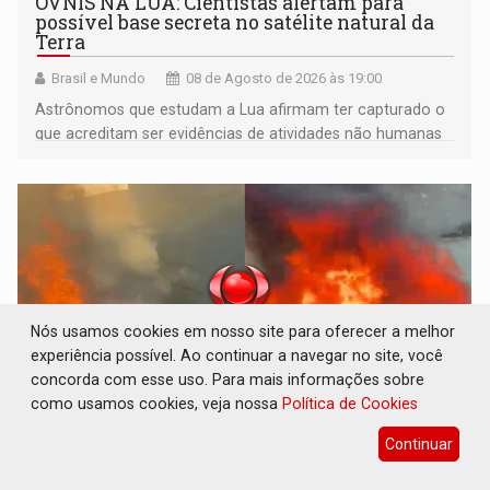
OVNIS NA LUA: Cientistas alertam para
possível base secreta no satélite natural da
Terra
Brasil e Mundo
08 de Agosto de 2026 às 19:00
Astrônomos que estudam a Lua afirmam ter capturado o
que acreditam ser evidências de atividades não humanas
tecnologicamente avançadas (OVNIs) na Lua e em sua
órbita
Nós usamos cookies em nosso site para oferecer a melhor
experiência possível. Ao continuar a navegar no site, você
concorda com esse uso. Para mais informações sobre
como usamos cookies, veja nossa
Política de Cookies
Continuar
ACABOU COM PEUGEOT: Incêndio destrói
carro que era rebocado para oficina no