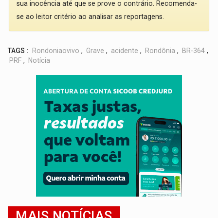
sua inocência até que se prove o contrário. Recomenda-
se ao leitor critério ao analisar as reportagens.
TAGS :
Rondoniaovivo
,
Grave
,
acidente
,
Rondônia
,
BR-364
,
PRF
,
Notícia
MAIS NOTÍCIAS