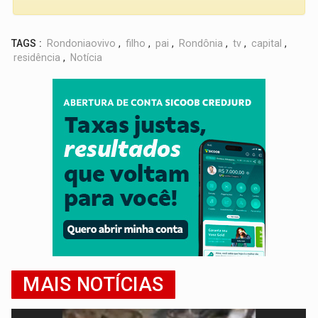
TAGS :
Rondoniaovivo
,
filho
,
pai
,
Rondônia
,
tv
,
capital
,
residência
,
Notícia
MAIS NOTÍCIAS