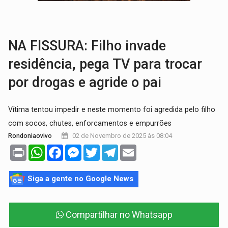
TRÁGICO:
Pai do 'Xandy Motocross' morre em acidente
VÍDEO:
Motorista de caminhonete morre preso às ferragens em colisão com
NA FISSURA: Filho invade
residência, pega TV para trocar
por drogas e agride o pai
Vítima tentou impedir e neste momento foi agredida pelo filho
com socos, chutes, enforcamentos e empurrões
02 de Novembro de 2025 às 08:04
Rondoniaovivo
Print
WhatsApp
Facebook
Messenger
Twitter
Telegram
Email
Siga a gente no Google News
Compartilhar no Whatsapp