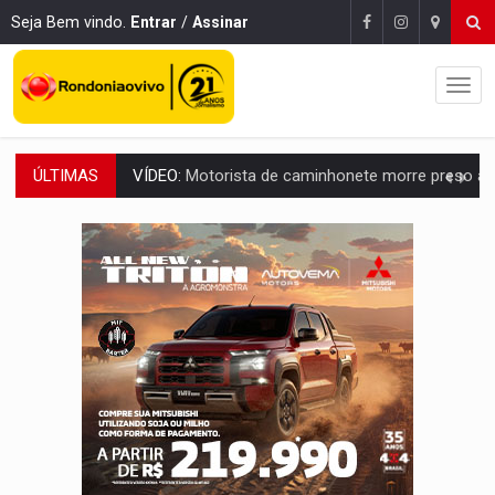
Seja Bem vindo.
Entrar
/
Assinar
ÚLTIMAS
LAZER:
Seis lugares gratuitos para aproveitar o fim de semana e
VÍDEO:
FTICCO e Força Tática prendem membro do CV com arma e drogas em
INCLUSÃO:
Prefeitura fortalece parceria com a APAE para ampliar ações v
DEFESA:
Exército testa inovações no combate a drones durante exerc
TEMAS SOCIOAMBIENTAIS:
Em Itapuã do Oeste, CINEMAZÔNIA leva cinema amazônico 
PREVISÃO:
Interior de Rondônia terá sábado (8) de calor intenso
INFRAESTRUTURA:
Após quase 30 anos de espera, asfalto chega ao bairr
A ILHA:
Coreografia de Rondônia estreia na programação do Festival de Dan