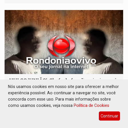
médio
VULGO 'UNIÃO': Chefe de facção criminosa é
preso durante operação policial
Nós usamos cookies em nosso site para oferecer a melhor
experiência possível. Ao continuar a navegar no site, você
Polícia
06 de Agosto de 2026 às 14:11
concorda com esse uso. Para mais informações sobre
Acusado ainda tentou fugir para um matagal
como usamos cookies, veja nossa
Política de Cookies
Continuar