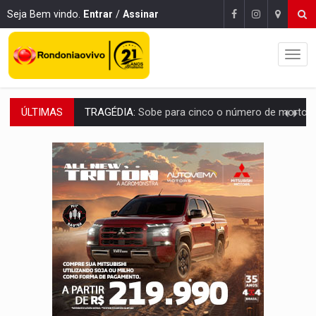
Seja Bem vindo.
Entrar
/
Assinar
ÚLTIMAS
TRANSPORTE DE ARROZ:
MPF assegura cumprimento da legislação sobre transporte d
DEEPFAKE:
Sancionada lei contra violência sexual infantil na inte
COLEGIADO:
Brasil e Rússia discutem energia nuclear, defesa e ciênc
URGENTE:
Colisão entre caminhão e carro deixa quatro mortos e um em est
ENCONTRO:
Amazônia Negra ganha projeção nacional com participação de M
PREVISÃO:
Porto Velho tem chances de chuvas isoladas nesta se
SINDICATOS UNIDOS:
Assembleia Geral delibera greve da educação municip
PROCESSO SELETIVO:
Rondoniaovivo abre oficina de Comunicação com oportunidade