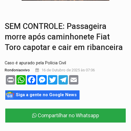
BRASIL CONTRA O CRIME:
Acusado de guardar armas de facção é preso com rev
TRAGÉDIA:
Sobe para cinco o número de mortos em colisão entre carreta e Fia
SEM CONTROLE: Passageira
morre após caminhonete Fiat
Toro capotar e cair em ribanceira
Caso é apurado pela Polícia Civil
16 de Outubro de 2025 às 07:06
Rondoniaovivo
Print
WhatsApp
Facebook
Messenger
Twitter
Telegram
Email
Siga a gente no Google News
Compartilhar no Whatsapp