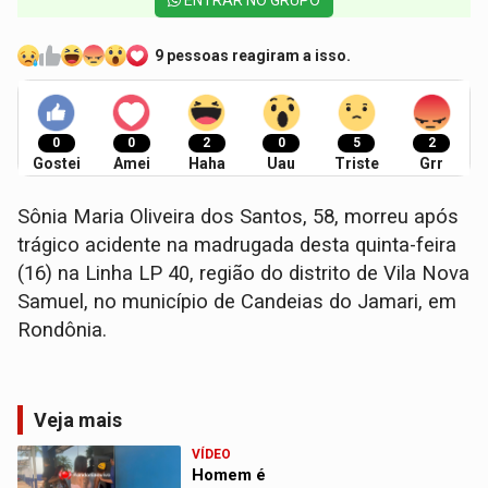
ENTRAR NO GRUPO
9 pessoas reagiram a isso.
0
0
2
0
5
2
Gostei
Amei
Haha
Uau
Triste
Grr
Sônia Maria Oliveira dos Santos, 58, morreu após
trágico acidente na madrugada desta quinta-feira
(16) na Linha LP 40, região do distrito de Vila Nova
Samuel, no município de Candeias do Jamari, em
Rondônia.
Veja mais
VÍDEO
Homem é