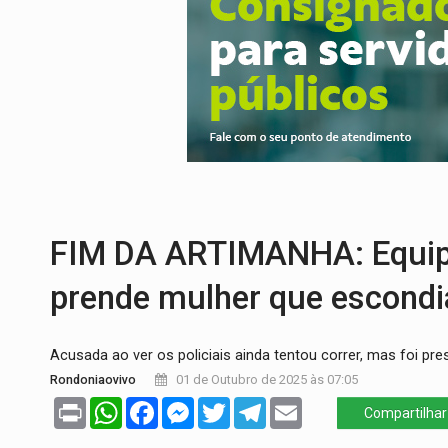
DEFESA:
Exército testa inovações no com
TEMAS SOCIOAMBIENTAIS:
Em Itapuã d
PREVISÃO:
Interior de Rondônia terá sáb
INFRAESTRUTURA:
Após quase 30 anos d
A ILHA:
Coreografia de Rondônia estreia 
TRÁGICO:
Pai do 'Xandy Motocross' mor
FIM DA ARTIMANHA: Equip
prende mulher que escondi
Acusada ao ver os policiais ainda tentou correr, mas foi pre
Rondoniaovivo
01 de Outubro de 2025 às 07:05
Print
WhatsApp
Facebook
Messenger
Twitter
Telegram
Email
Compartilhar