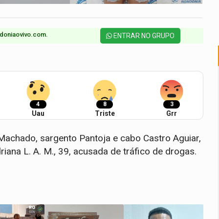
doniaovivo.com.​
ENTRAR NO GRUPO
4
8
3
Uau
Triste
Grr
achado, sargento Pantoja e cabo Castro Aguiar,
driana L. A. M., 39, acusada de tráfico de drogas.