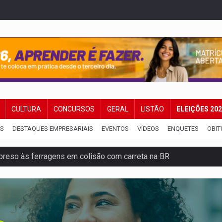
CULTURA
CONCURSOS
GERAL
LISTÃO
ELEIÇÕES 20
IS
DESTAQUES EMPRESARIAIS
EVENTOS
VÍDEOS
ENQUETES
OBIT
reso às ferragens em colisão com carreta na BR
veitar o fim de semana em Porto Velho
membro do CV com arma e drogas em boca de fumo
a com a APAE para ampliar ações voltadas a PCD's