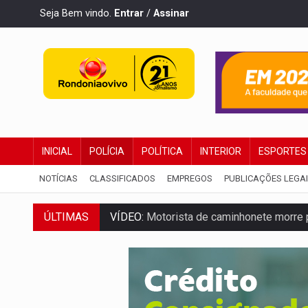
Seja Bem vindo.
Entrar
/
Assinar
INICIAL
POLÍCIA
POLÍTICA
INTERIOR
ESPORTES
NOTÍCIAS
CLASSIFICADOS
EMPREGOS
PUBLICAÇÕES LEGA
VÍDEO:
Motorista de caminhonete morre p
ÚLTIMAS
LAZER:
Seis lugares gratuitos para apro
VÍDEO:
FTICCO e Força Tática prendem 
INCLUSÃO:
Prefeitura fortalece parceri