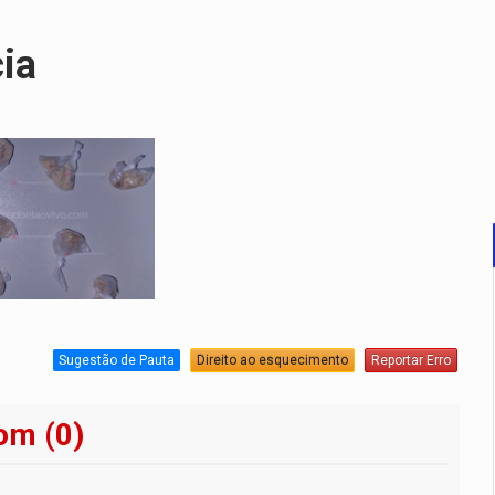
cia
Sugestão de Pauta
Direito ao esquecimento
Reportar Erro
om (0)