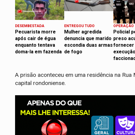
DESEMBESTADA
ENTREGOU TUDO
OPERAÇÃO 
Pecuarista morre
Mulher agredida
Policial p
após cair de égua
denuncia que marido
preso ac
enquanto tentava
escondia duas armas
fornecer
doma-la em fazenda
de fogo
execução
facciona
A prisão aconteceu em uma residência na Rua M
capital rondoniense.