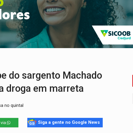
bate a drones durante exercício antiaéreo
o Oeste, CINEMAZÔNIA leva cinema amazônico a estudantes na
ado (8) de calor intenso e tempo firme
e espera, asfalto chega ao bairro Nova Esperança
na programação do Festival de Dança de Joinville
re em acidente na BR-364
e do sargento Machado
a droga em marreta
sa no quintal
Siga a gente no Google News
 via