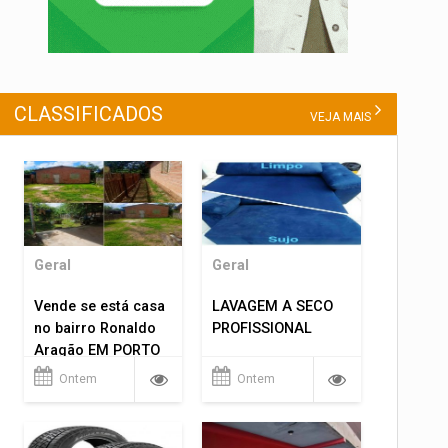
CLASSIFICADOS
VEJA MAIS
Geral
Geral
Vende se está casa
LAVAGEM A SECO
no bairro Ronaldo
PROFISSIONAL
Aragão EM PORTO
VELHO RO.
Ontem
Ontem