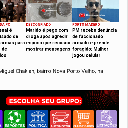
DA PC
DESCONFIADO
PORTO MADERO
enal é
Marido é pego com
PM recebe denúncia
usado de
droga após agredir
de faccionado
 armas para
esposa que recusou
armado e prende
 de
mostrar mensagens
foragido; Mulher
dos
jogou celular
iguel Chakian, bairro Nova Porto Velho, na