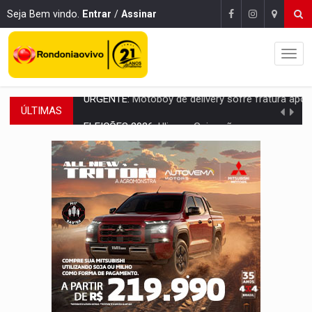
Seja Bem vindo.
Entrar
/
Assinar
ÚLTIMAS
ELEIÇÕES 2026:
Ulisses Guimarães e as nuvens no céu de Rondônia – Por 
DECISÃO REVISADA:
Nunes Marques reduz pena de Acir Gurgacz e declara pun
CONEXÃO RONDONIAOVIVO:
Museólogo Antônio Ocampo lança livro sob
ELEIÇÕES 2026:
Patrimônio de candidata a deputada federal do PL salta R$ 1 m
VÍDEO:
Quadrilha é flagrada com cerca de 200 porções
BAIRRO TEIXEIRÃO:
MPF cobra regularização fundiária da comunid
SUCESSO NA ABERTURA:
2ª Feira Rondônia Empreendedora segue no Espaço Alternativ
REESTRUTURAÇÃO:
Secretário da Seinfra de Porto Velho pede exon