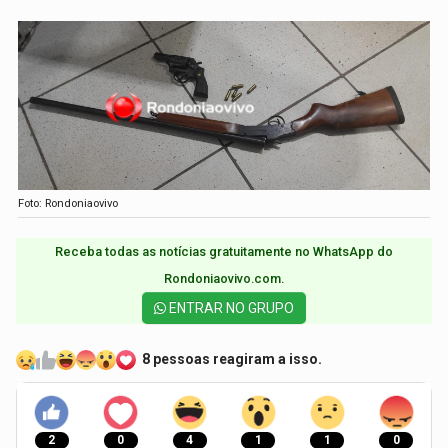
Foto: Rondoniaovivo
Receba todas as notícias gratuitamente no WhatsApp do
Rondoniaovivo.com.​
ENTRAR NO GRUPO
8 pessoas reagiram a isso.
2
0
4
1
1
0