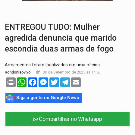
ADAILTON FÚRIA:
Assessoria denuncia suposto ataque com perfis falso
URGENTE:
Motoboy de delivery sofre fratura após mulher avançar
ENTREGOU TUDO: Mulher
agredida denuncia que marido
escondia duas armas de fogo
Armamentos foram localizados em uma oficina
30 de Setembro de 2025 às 14:53
Rondoniaovivo
Print
WhatsApp
Facebook
Messenger
Twitter
Telegram
Email
Siga a gente no Google News
Compartilhar no Whatsapp