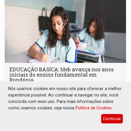
EDUCAÇÃO BÁSICA: Ideb avança nos anos
iniciais do ensino fundamental em
Rondônia
Nós usamos cookies em nosso site para oferecer a melhor
Geral
07 de Agosto de 2026 às 08:33
experiência possível. Ao continuar a navegar no site, você
Indicadores de 2025 crescem nos anos iniciais do ensino
concorda com esse uso. Para mais informações sobre
fundamental e se mantêm nos anos finais; e no ensino
como usamos cookies, veja nossa
Política de Cookies
médio
Continuar