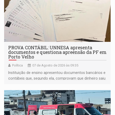
PROVA CONTÁBIL: UNNESA apresenta
documentos e questiona apreensão da PF em
Porto Velho
Política
07 de Agosto de 2026 às 09:35
Instituição de ensino apresentou documentos bancários e
contábeis que, segundo ela, comprovam que dinheiro saiu
de sua própria conta, foi sacado pelo diretor financeiro e
apreendido quando já estava dentro da sede da entidade
— em pleno ano eleitoral em Rondônia