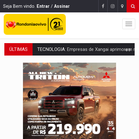
Seja Bem vindo.
Entrar
/
Assinar
ÚLTIMAS
PROTEGE A TERRA:
China descobre como explodir asteroide com bomba n
VÍDEO:
Motociclista morre após bater na traseira de camin
PARECE UM NUGGET:
Essa receita com frango virou o meu ja
EMPREENDEDORISMO:
7 negócios que podem começar com pouco dinheiro e vi
GIGANTE DA AMÉRICA:
Brasil reúne dimensão continental e posição estratégic
INDEPENDÊNCIA:
10 dicas importantes para quem quer mo
VARCENA:
Cientistas descobrem nova espécie de rã em florestas alagada
BARGANHA:
Vai comprar celular usado? Veja como consultar o a