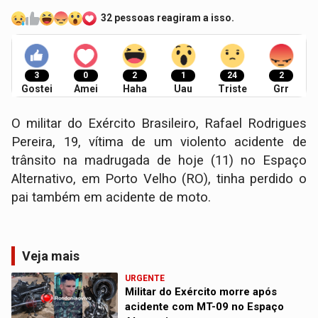
32 pessoas reagiram a isso.
3
0
2
1
24
2
Gostei
Amei
Haha
Uau
Triste
Grr
O militar do Exército Brasileiro, Rafael Rodrigues
Pereira, 19, vítima de um violento acidente de
trânsito na madrugada de hoje (11) no Espaço
Alternativo, em Porto Velho (RO), tinha perdido o
pai também em acidente de moto.
Veja mais
URGENTE
Militar do Exército morre após
acidente com MT-09 no Espaço