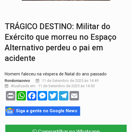
AMOR PERDIDO DÓI:
Luto amoroso não tem prazo, mas exige aten
TECNOLOGIA:
Empresas de Xangai aprimoram robôs de IA incorporada em 
TRÁGICO DESTINO: Militar do
Exército que morreu no Espaço
Alternativo perdeu o pai em
acidente
Homem faleceu na véspera de Natal do ano passado
11 de Setembro de 2025 às 14:49
Rondoniaovivo
Atualizada em : 11 de Setembro de 2025 às 14:50
Print
WhatsApp
Facebook
Messenger
Twitter
Telegram
Email
Siga a gente no Google News
Compartilhar no Whatsapp