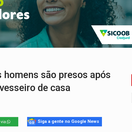
o deixa quatro mortos e um em estado grave na BR
ão nacional com participação de Marcela Bonfim
huvas isoladas nesta sexta-feira (7)
delibera greve da educação municipal em Porto Velho
e oficina de Comunicação com oportunidade de integrar equipe
ardar armas de facção é preso com revólveres e espingardas
s homens são presos após
vesseiro de casa
Siga a gente no Google News
 via