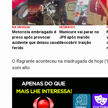
NA URUGUAI
DESMAIOU
Motorista embriagado é
Manicure vai parar no
preso após provocar
JPII após marido
acidente que deixou casal
descobrir traição
ferido
O flagrante aconteceu na madrugada de hoje (18
som alto.