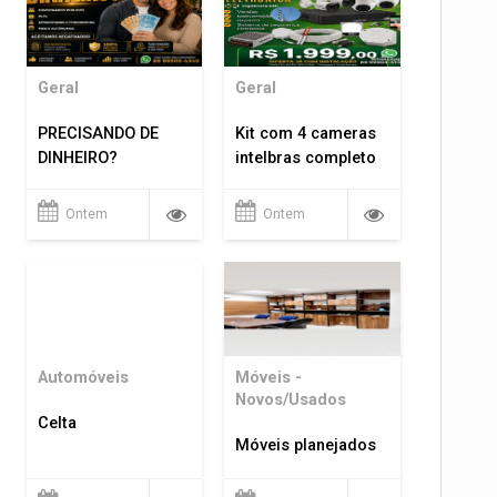
Geral
Geral
PRECISANDO DE
Kit com 4 cameras
DINHEIRO?
intelbras completo
Ontem
Ontem
Automóveis
Móveis -
Novos/Usados
Celta
Móveis planejados