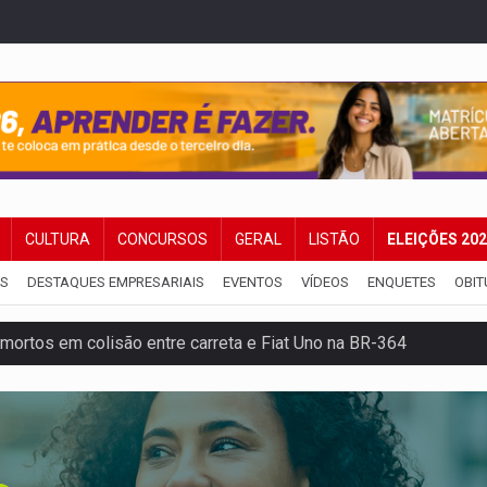
CULTURA
CONCURSOS
GERAL
LISTÃO
ELEIÇÕES 20
IS
DESTAQUES EMPRESARIAIS
EVENTOS
VÍDEOS
ENQUETES
OBIT
mortos em colisão entre carreta e Fiat Uno na BR-364
umprimento da legislação sobre transporte de cargas por em
 sexual infantil na internet e via IA
rgia nuclear, defesa e ciência em Brasília