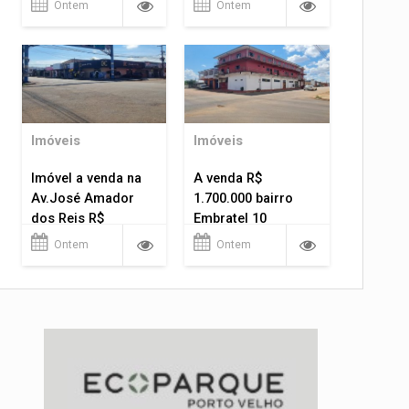
Ontem
Ontem
Imóveis
Imóveis
Imóvel a venda na
A venda R$
Av.José Amador
1.700.000 bairro
dos Reis R$
Embratel 10
1.400.000
apartamentos!
Ontem
Ontem