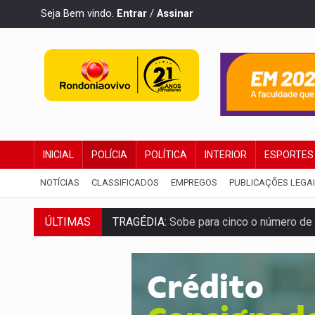
Seja Bem vindo.
Entrar
/
Assinar
INICIAL
POLÍCIA
POLÍTICA
INTERIOR
ESPORTES
NOTÍCIAS
CLASSIFICADOS
EMPREGOS
PUBLICAÇÕES LEGA
TRAGÉDIA:
Sobe para cinco o número de 
ÚLTIMAS
TRANSPORTE DE ARROZ:
MPF assegura c
DEEPFAKE:
Sancionada lei contra violência
COLEGIADO:
Brasil e Rússia discutem ene