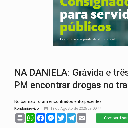
URGENTE:
Colisão entre caminhão e carr
ENCONTRO:
Amazônia Negra ganha projeç
PREVISÃO:
Porto Velho tem chances de c
SINDICATOS UNIDOS:
Assembleia Geral 
PROCESSO SELETIVO:
Rondoniaovivo abr
BRASIL CONTRA O CRIME:
Acusado de gu
NA DANIELA: Grávida e trê
PM encontrar drogas no tra
No bar não foram encontrados entorpecentes
Rondoniaovivo
18 de Agosto de 2025 às 09:44
Print
WhatsApp
Facebook
Messenger
Twitter
Telegram
Email
Compartilhar