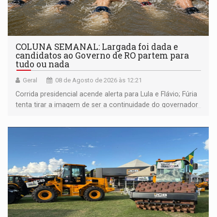
COLUNA SEMANAL: Largada foi dada e
candidatos ao Governo de RO partem para
tudo ou nada
Geral
08 de Agosto de 2026 às 12:21
Corrida presidencial acende alerta para Lula e Flávio; Fúria
tenta tirar a imagem de ser a continuidade do governador
Marcos Rocha; ex-prefeito Hildon Chaves parece ainda
não ter entrado no modo eleição; ABAV faz evento em
Porto Velho