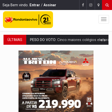
Seja Bem vindo.
Entrar
/
Assinar
ÚLTIMAS
COLUNA SEMANAL:
Largada foi dada e candidatos ao Governo de RO partem 
SOB SUSPEITA:
Entrega de 286 máquinas em Rondônia coincide com investig
ARTIGO:
Reter até 50% no distrato imobiliário é legal, mas não pode 
DO HOSPITAL AO CAMPO:
Veja as mais de 200 ações de Marcos Rogé
EXPANSÃO:
Grupo Nova Era amplia presença em PVH e transforma Aramix em
ROTA GLOBAL:
PCC amplia presença internacional e transforma Brasil em cor
CONEXÃO RONDONIAOVIVO:
Museólogo Antônio Ocampo conduz a história de uma
EXTENSÃO DE DANOS:
Ferroviários pedem ao Iphan recuperação de área atingid