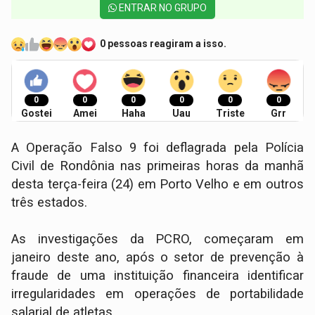
ENTRAR NO GRUPO
0 pessoas reagiram a isso.
0
0
0
0
0
0
Gostei
Amei
Haha
Uau
Triste
Grr
A Operação Falso 9 foi deflagrada pela Polícia
Civil de Rondônia nas primeiras horas da manhã
desta terça-feira (24) em Porto Velho e em outros
três estados.
As investigações da PCRO, começaram em
janeiro deste ano, após o setor de prevenção à
fraude de uma instituição financeira identificar
irregularidades em operações de portabilidade
salarial de atletas.