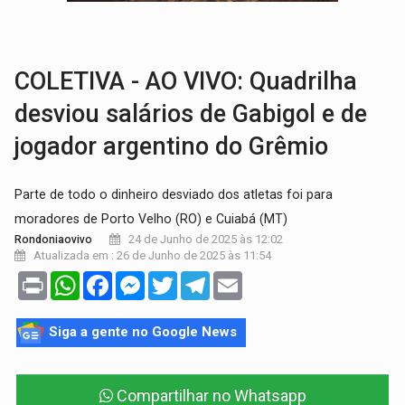
'XANDY DO MOTOCROSS':
Pai morre em acidente na BR-364 duas semanas após condena
PESO DO VOTO:
Cinco maiores colégios eleitorais concentram 53,7% dos v
COLETIVA - AO VIVO: Quadrilha
desviou salários de Gabigol e de
jogador argentino do Grêmio
Parte de todo o dinheiro desviado dos atletas foi para
moradores de Porto Velho (RO) e Cuiabá (MT)
24 de Junho de 2025 às 12:02
Rondoniaovivo
Atualizada em : 26 de Junho de 2025 às 11:54
Print
WhatsApp
Facebook
Messenger
Twitter
Telegram
Email
Siga a gente no Google News
Compartilhar no Whatsapp