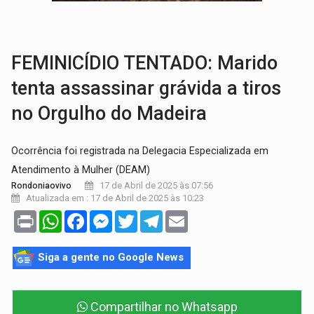
INFRAESTRUTURA:
Após quase 30 anos de espera, asfalto chega ao bairr
A ILHA:
Coreografia de Rondônia estreia na programação do Festival de Dan
FEMINICÍDIO TENTADO: Marido
tenta assassinar grávida a tiros
no Orgulho do Madeira
Ocorrência foi registrada na Delegacia Especializada em
Atendimento à Mulher (DEAM)
17 de Abril de 2025 às 07:56
Rondoniaovivo
Atualizada em : 17 de Abril de 2025 às 10:23
Print
WhatsApp
Facebook
Messenger
Twitter
Telegram
Email
Siga a gente no Google News
Compartilhar no Whatsapp