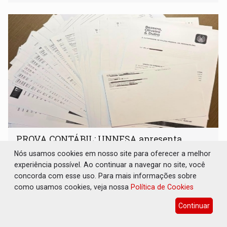
PROVA CONTÁBIL: UNNESA apresenta
documentos e questiona apreensão da PF em
Nós usamos cookies em nosso site para oferecer a melhor
Porto Velho
experiência possível. Ao continuar a navegar no site, você
Política
07 de Agosto de 2026 às 09:35
concorda com esse uso. Para mais informações sobre
como usamos cookies, veja nossa
Política de Cookies
Instituição de ensino apresentou documentos bancários e
contábeis que, segundo ela, comprovam que dinheiro saiu
Continuar
de sua própria conta, foi sacado pelo diretor financeiro e
apreendido quando já estava dentro da sede da entidade