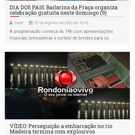
DIA DOS PAIS: Bailarina da Praça organiza
celebração gratuita neste domingo (9)
Geral
07 de Agosto de 2026 às 10:05
A programação começa às 14h com apresentações
musicais, brincadeiras e sorteio de brindes para os
participantes. Às 17h, o evento terá o tradicional corte de
bolo e canto de parabéns dedicado aos pais
VÍDEO: Perseguição a embarcação no rio
Madeira termina com explosivos