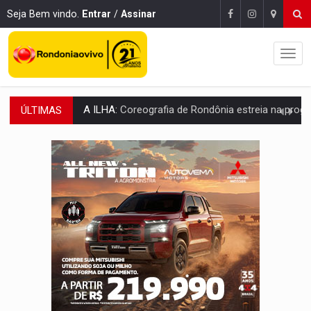
Seja Bem vindo.
Entrar
/
Assinar
ÚLTIMAS
ELEIÇÕES 2026:
Sgt. Mouza esclarece 'erro de digitação' em declaração de patrim
JUDICIÁRIO:
Sinjur parabeniza servidores pelo adicional de incentivo com ef
Publicação Legal:
AVISO DE LICITAÇÃO: Pregão Eletrônico Nº 12/2026
BR-364:
Polícia apreende mais de uma tonelada de drogas em fundo fal
EMOCIONE:
PRESENTES: Confira os sorteados na promoção de 
VOVÔ LADRÃO:
Idoso é filmado furtando bicicleta na frente
JUSTIÇA:
Comarca de Nova Mamoré terá seu primeiro jú
ADAILTON FÚRIA:
Assessoria denuncia suposto ataque com perfis falso