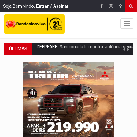
Seja Bem vindo.
Entrar
/
Assinar
ÚLTIMAS
COLEGIADO:
Brasil e Rússia discutem energia nuclear, defesa e ciênc
URGENTE:
Colisão entre caminhão e carro deixa quatro mortos e um em est
ENCONTRO:
Amazônia Negra ganha projeção nacional com participação de M
PREVISÃO:
Porto Velho tem chances de chuvas isoladas nesta se
SINDICATOS UNIDOS:
Assembleia Geral delibera greve da educação municip
PROCESSO SELETIVO:
Rondoniaovivo abre oficina de Comunicação com oportunidade
AGOSTO LILÁS:
MPRO lança de portal e promove reflexão sobre trajetória da Le
REGULARIZAÇÃO:
Refis 2026 segue até o fim do ano para regulariz