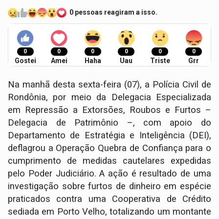
0 pessoas reagiram a isso.
0
0
0
0
0
0
Gostei
Amei
Haha
Uau
Triste
Grr
Na manhã desta sexta-feira (07), a Polícia Civil de
Rondônia, por meio da Delegacia Especializada
em Repressão a Extorsões, Roubos e Furtos –
Delegacia de Patrimônio –, com apoio do
Departamento de Estratégia e Inteligência (DEI),
deflagrou a Operação Quebra de Confiança para o
cumprimento de medidas cautelares expedidas
pelo Poder Judiciário. A ação é resultado de uma
investigação sobre furtos de dinheiro em espécie
praticados contra uma Cooperativa de Crédito
sediada em Porto Velho, totalizando um montante