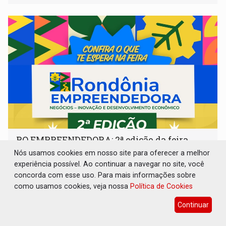
RO EMPREENDEDORA: 2ª edição da feira
começa nesta quinta-feira (6) no Espaço
Nós usamos cookies em nosso site para oferecer a melhor
Alternativo
experiência possível. Ao continuar a navegar no site, você
concorda com esse uso. Para mais informações sobre
Cultura
06 de Agosto de 2026 às 13:46
como usamos cookies, veja nossa
Política de Cookies
Com entrada gratuita, o evento de quatro dias destaca a
inovação regional, o artesanato, a gastronomia e
Continuar
promove a feira de adoção responsável de animais