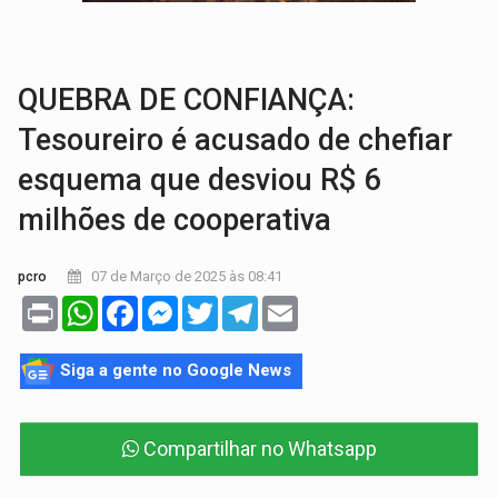
TRANSPORTE DE ARROZ:
MPF assegura cumprimento da legislação sobre transporte d
DEEPFAKE:
Sancionada lei contra violência sexual infantil na inte
QUEBRA DE CONFIANÇA:
Tesoureiro é acusado de chefiar
esquema que desviou R$ 6
milhões de cooperativa
07 de Março de 2025 às 08:41
pcro
Print
WhatsApp
Facebook
Messenger
Twitter
Telegram
Email
Siga a gente no Google News
Compartilhar no Whatsapp