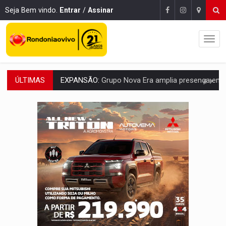
Seja Bem vindo.
Entrar
/
Assinar
ÚLTIMAS
ROTA GLOBAL:
PCC amplia presença internacional e transforma Brasil em cor
CONEXÃO RONDONIAOVIVO:
Museólogo Antônio Ocampo conduz a história de uma
EXTENSÃO DE DANOS:
Ferroviários pedem ao Iphan recuperação de área atingid
VARIANDO O CARDÁPIO:
Veja essa receita de carne assada para o a
PREJUÍZO AOS ESTUDANTES:
Greve dos professores em PVH é considerada 
POSSESSÃO DE DEBORAH LOGAN:
Terror mistura mistério e filmagens quase
TRANSPARÊNCIA:
TCE reúne candidatos ao Governo e apresenta diagnó
ELAS DECIDEM:
Mulheres são maioria e representam 52% do eleitorado de 