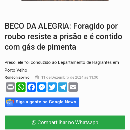
DO HOSPITAL AO CAMPO:
Veja as mais de 200 ações de Marcos Rogé
EXPANSÃO:
Grupo Nova Era amplia presença em PVH e transforma Aramix em
BECO DA ALEGRIA: Foragido por
roubo resiste a prisão e é contido
com gás de pimenta
Preso, ele foi conduzido ao Departamento de Flagrantes em
Porto Velho
11 de Dezembro de 2024 às 11:30
Rondoniaovivo
Print
WhatsApp
Facebook
Messenger
Twitter
Telegram
Email
Siga a gente no Google News
Compartilhar no Whatsapp