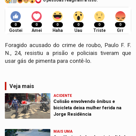
0 pessoas reagiram a isso.
0
0
0
0
0
0
Gostei
Amei
Haha
Uau
Triste
Grr
Foragido acusado do crime de roubo, Paulo F. F.
N., 24, resistiu a prisão e policiais tiveram que
usar gás de pimenta para contê-lo.
Veja mais
ACIDENTE
Colisão envolvendo ônibus e
bicicleta deixa mulher ferida na
Jorge Residência
MAIS UMA