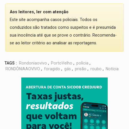
Aos leitores, ler com atenção
Este site acompanha casos policiais. Todos os
conduzidos são tratados como suspeitos e é presumida
sua inocência até que se prove o contrário. Recomenda-
se ao leitor critério ao analisar as reportagens.
TAGS :
Rondoniaovivo
,
PortoVelho
,
polícia
,
RONDÔNIAAOVIVO
,
foragido
,
gás
,
prisão
,
roubo
,
Notícia