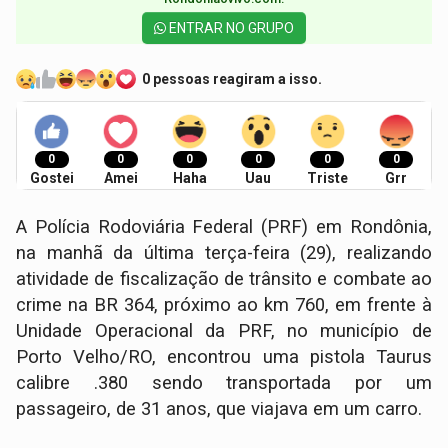
ENTRAR NO GRUPO
0 pessoas reagiram a isso.
0
0
0
0
0
0
Gostei
Amei
Haha
Uau
Triste
Grr
A Polícia Rodoviária Federal (PRF) em Rondônia,
na manhã da última terça-feira (29), realizando
atividade de fiscalização de trânsito e combate ao
crime na BR 364, próximo ao km 760, em frente à
Unidade Operacional da PRF, no município de
Porto Velho/RO, encontrou uma pistola Taurus
calibre .380 sendo transportada por um
passageiro, de 31 anos, que viajava em um carro.