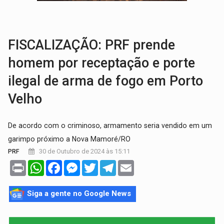
EDUCAÇÃO:
Corumbiara lidera Ideb 2025 entre redes municipai
COMPETIÇÕES:
Joer 2026 inicia fases regionais e reúne mais de 7,3 mil
FISCALIZAÇÃO: PRF prende
homem por receptação e porte
ilegal de arma de fogo em Porto
Velho
De acordo com o criminoso, armamento seria vendido em um
garimpo próximo a Nova Mamoré/RO
30 de Outubro de 2024 às 15:11
PRF
Print
WhatsApp
Facebook
Messenger
Twitter
Telegram
Email
Siga a gente no Google News