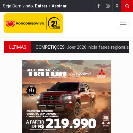
Seja Bem vindo.
Entrar
/
Assinar
ÚLTIMAS
PERIGO:
Moradores denunciam escuridão e insegurança na Estrada d
COLIGAÇÃO:
Reabertura de ação no TSE pode resultar em cassação de prefeita 
INCLUSÃO:
APAE Porto Velho abre inscrições para 
CLUBE DOS R$ 00,00:
21 candidatos declaram patrimônio zero em Rondônia na
INTERIOR:
Ouro Preto do Oeste realiza Cavalgada da Expo Show Norte
DESENVOLVIMENTO:
Ideb avança nos anos iniciais do ensino fundamen
VULGO 'UNIÃO':
Chefe de facção criminosa é preso durante oper
Publicação Legal:
CONVOCAÇÃO DAS ELEIÇÕES: S