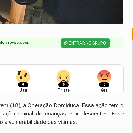
doniaovivo.com.​
ENTRAR NO GRUPO
0
0
0
Uau
Triste
Grr
 ontem (18), a Operação Domiduca. Essa ação tem o
loração sexual de crianças e adolescentes. Esse
à vulnerabilidade das vítimas.