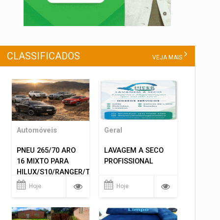
CLASSIFICADOS
VEJA MAIS
Automóveis
Geral
PNEU 265/70 ARO
LAVAGEM A SECO
16 MIXTO PARA
PROFISSIONAL
HILUX/S10/RANGER/TRITON
ETC... MONTAGEM
Hoje
Hoje
GRATIS 599,00