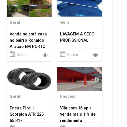
Geral
Geral
Vende se está casa
LAVAGEM A SECO
no bairro Ronaldo
PROFISSIONAL
Aragão EM PORTO
VELHO RO.
Ontem
Ontem
Geral
Imóveis
Pneus Pirelli
Vila com 16 ap a
Scorpion ATR 225
venda mais 1 % de
65 R17
rendimento