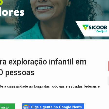
Antônio Ocampo conduz a história de uma ferrovia desgoverna
em ao Iphan recuperação de área atingida por erosão na EFMM
ta de carne assada para o almoço e o jantar
 professores em PVH é considerada ilegal pela Justiça
candidatos ao Governo de RO partem para tudo ou nada
 exploração infantil em
0 pessoas
 à criminalidade ao longo das rodovias e estradas federais e
Siga a gente no Google News
 via