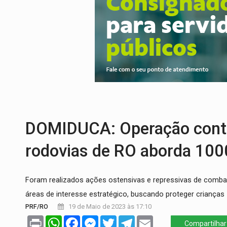
CONEXÃO RONDONIAOVIVO:
Museólogo 
EXTENSÃO DE DANOS:
Ferroviários ped
VARIANDO O CARDÁPIO:
Veja essa recei
PREJUÍZO AOS ESTUDANTES:
Greve dos
COLUNA SEMANAL:
Largada foi dada e 
DOMIDUCA: Operação contra
rodovias de RO aborda 100
Foram realizados ações ostensivas e repressivas de combate
áreas de interesse estratégico, buscando proteger crianças
PRF/RO
19 de Maio de 2023 às 17:10
Print
WhatsApp
Facebook
Messenger
Twitter
Telegram
Email
Compartilhar