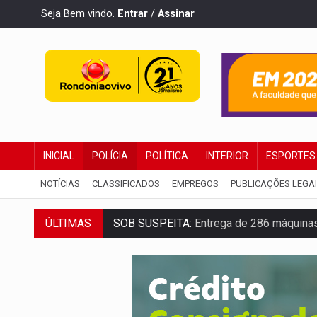
Seja Bem vindo.
Entrar
/
Assinar
INICIAL
POLÍCIA
POLÍTICA
INTERIOR
ESPORTES
NOTÍCIAS
CLASSIFICADOS
EMPREGOS
PUBLICAÇÕES LEGA
SOB SUSPEITA:
Entrega de 286 máquinas
ÚLTIMAS
ARTIGO:
Reter até 50% no distrato imobil
DO HOSPITAL AO CAMPO:
Veja as mais 
EXPANSÃO:
Grupo Nova Era amplia pres
ROTA GLOBAL:
PCC amplia presença inter