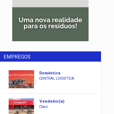
EMPREGOS
Doméstica
CENTRAL LOGISTICA
Vendedor(a)
Claro