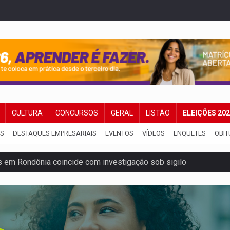
CULTURA
CONCURSOS
GERAL
LISTÃO
ELEIÇÕES 20
IS
DESTAQUES EMPRESARIAIS
EVENTOS
VÍDEOS
ENQUETES
OBIT
 em Rondônia coincide com investigação sob sigilo
iário é legal, mas não pode ser automático
de 200 ações de Marcos Rogério para Rondônia
ença em PVH e transforma Aramix em Super Nova Era
nacional e transforma Brasil em corredor da cocaína