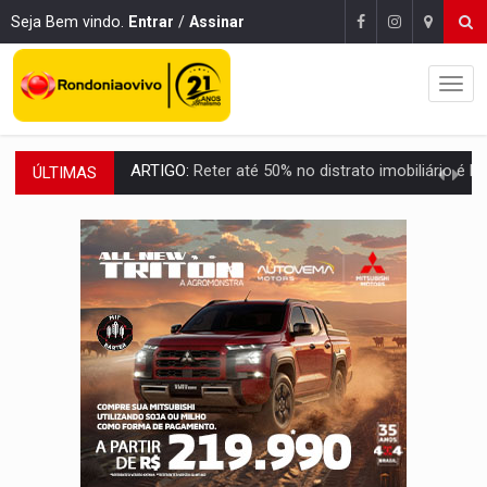
Seja Bem vindo.
Entrar
/
Assinar
ÚLTIMAS
DO HOSPITAL AO CAMPO:
Veja as mais de 200 ações de Marcos Rogé
EXPANSÃO:
Grupo Nova Era amplia presença em PVH e transforma Aramix em
ROTA GLOBAL:
PCC amplia presença internacional e transforma Brasil em cor
CONEXÃO RONDONIAOVIVO:
Museólogo Antônio Ocampo conduz a história de uma
EXTENSÃO DE DANOS:
Ferroviários pedem ao Iphan recuperação de área atingid
VARIANDO O CARDÁPIO:
Veja essa receita de carne assada para o a
PREJUÍZO AOS ESTUDANTES:
Greve dos professores em PVH é considerada 
POSSESSÃO DE DEBORAH LOGAN:
Terror mistura mistério e filmagens quase