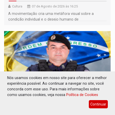
Cultura
07 de Agosto de 2026 às 16:25
A movimentação cria uma metáfora visual sobre a
condição individual e o desejo humano de
pertencimento
Nós usamos cookies em nosso site para oferecer a melhor
experiência possível. Ao continuar a navegar no site, você
concorda com esse uso. Para mais informações sobre
ELEIÇÕES 2026: Sargento Mouza esclarece
como usamos cookies, veja nossa
Política de Cookies
'erro de digitação' em declaração de
patrimônio de R$ 29 milhões
Continuar
Eleições 2026
07 de Agosto de 2026 às 16:23