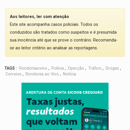
Aos leitores, ler com atenção
Este site acompanha casos policiais. Todos os
conduzidos são tratados como suspeitos e é presumida
sua inocência até que se prove o contrário. Recomenda-
se ao leitor critério ao analisar as reportagens.
TAGS :
Rondoniaovivo
,
Polícia
,
Operção
,
Tráfico
,
Drogas
,
Correios
,
Rondonia ao Vivo
,
Notícia