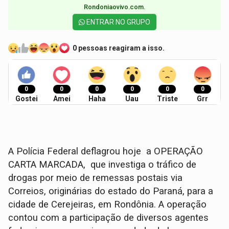
Rondoniaovivo.com.​
ENTRAR NO GRUPO
0 pessoas reagiram a isso.
0
0
0
0
0
0
Gostei
Amei
Haha
Uau
Triste
Grr
A Polícia Federal deflagrou hoje a OPERAÇÃO
CARTA MARCADA, que investiga o tráfico de
drogas por meio de remessas postais via
Correios, originárias do estado do Paraná, para a
cidade de Cerejeiras, em Rondônia. A operação
contou com a participação de diversos agentes