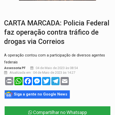
SOB SUSPEITA:
Entrega de 286 máquinas em Rondônia coincide com investig
ARTIGO:
Reter até 50% no distrato imobiliário é legal, mas não pode 
CARTA MARCADA: Policia Federal
faz operação contra tráfico de
drogas via Correios
A operação contou com a participação de diversos agentes
federais
04 de Maio de 2023 às 08:54
Assessoria PF
Atualizada em : 04 de Maio de 2023 às 14:27
Print
WhatsApp
Facebook
Messenger
Twitter
Telegram
Email
Siga a gente no Google News
Compartilhar no Whatsapp