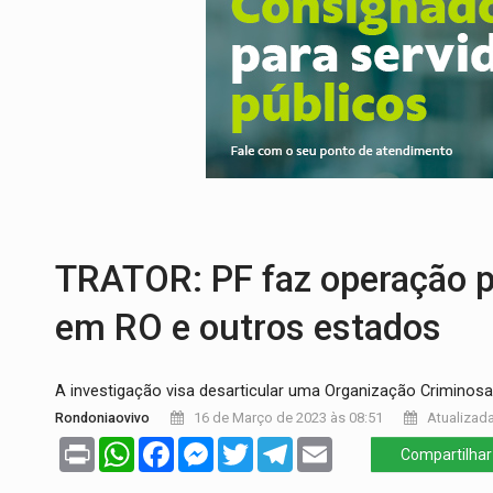
AMPLIAÇÃO:
IGs de Rondônia entram em 
VÍDEO:
Acidente envolve cinco veículos
EDUCAÇÃO:
Corumbiara lidera Ideb 2025
COMPETIÇÕES:
Joer 2026 inicia fases re
PERIGO:
Moradores denunciam escuridão 
AGOSTO LILÁS:
MPRO lança de portal e p
TRATOR: PF faz operação pa
em RO e outros estados
A investigação visa desarticular uma Organização Criminosa
Rondoniaovivo
16 de Março de 2023 às 08:51
Atualizada
Print
WhatsApp
Facebook
Messenger
Twitter
Telegram
Email
Compartilhar