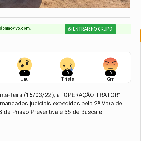
doniaovivo.com.​
ENTRAR NO GRUPO
0
0
0
Uau
Triste
Grr
quinta-feira (16/03/22), a “OPERAÇÃO TRATOR”
 mandados judiciais expedidos pela 2ª Vara de
8 de Prisão Preventiva e 65 de Busca e