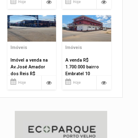
Hoje
Hoje
Imóveis
Imóveis
Imóvel a venda na
A venda R$
Av.José Amador
1.700.000 bairro
dos Reis R$
Embratel 10
1.400.000
apartamentos!
Hoje
Hoje