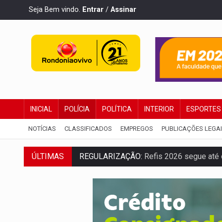
Seja Bem vindo.
Entrar
/
Assinar
INICIAL
POLÍCIA
POLÍTICA
INTERIOR
ESPORTES
NOTÍCIAS
CLASSIFICADOS
EMPREGOS
PUBLICAÇÕES LEGA
REGULARIZAÇÃO:
Refis 2026 segue até o
ÚLTIMAS
ROLIM DE MOURA:
Programa da Energisa
VIOLÊNCIA VICÁRIA:
MPRO obtém conden
INDISPONÍVEL:
Transparência do Cindero