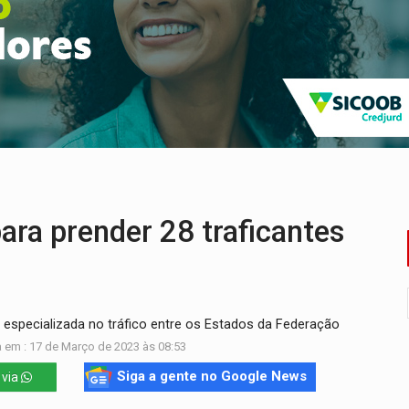
programa internacional para acelerar negócios
 em obra de recapeamento na BR-364
 entre redes municipais de Rondônia
gionais e reúne mais de 7,3 mil participantes
e insegurança na Estrada dos Periquitos
romove reflexão sobre trajetória da Lei Maria da Penha
ra prender 28 traficantes
 especializada no tráfico entre os Estados da Federação
 em : 17 de Março de 2023 às 08:53
Siga a gente no Google News
 via