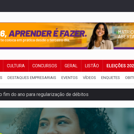
CULTURA
CONCURSOS
GERAL
LISTÃO
ELEIÇÕES 20
IS
DESTAQUES EMPRESARIAIS
EVENTOS
VÍDEOS
ENQUETES
OBIT
 fim do ano para regularização de débitos
 beneficia 60 famílias com geladeiras e ventiladores novos
ação de réu a 21 anos de prisão em Espigão do Oeste
ndônia apresenta indisponibilidade com erro 451