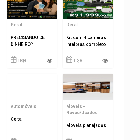
Geral
Geral
PRECISANDO DE
Kit com 4 cameras
DINHEIRO?
intelbras completo
Hoje
Hoje
Automóveis
Móveis -
Novos/Usados
Celta
Móveis planejados