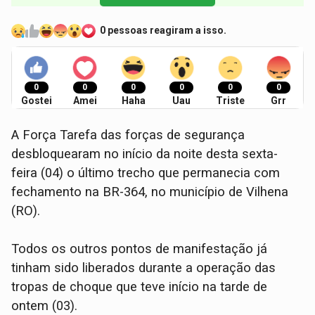
0 pessoas reagiram a isso.
0
0
0
0
0
0
Gostei
Amei
Haha
Uau
Triste
Grr
A Força Tarefa das forças de segurança
desbloquearam no início da noite desta sexta-
feira (04) o último trecho que permanecia com
fechamento na BR-364, no município de Vilhena
(RO).
Todos os outros pontos de manifestação já
tinham sido liberados durante a operação das
tropas de choque que teve início na tarde de
ontem (03).