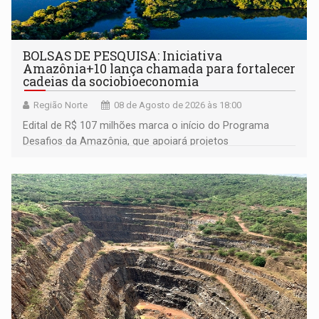
BOLSAS DE PESQUISA: Iniciativa
Amazônia+10 lança chamada para fortalecer
cadeias da sociobioeconomia
Região Norte
08 de Agosto de 2026 às 18:00
Edital de R$ 107 milhões marca o início do Programa
Desafios da Amazônia, que apoiará projetos
desenvolvidos por redes de pesquisa e inovação. A
submissão de pré-propostas poderá ser feita até 1º de
setembro