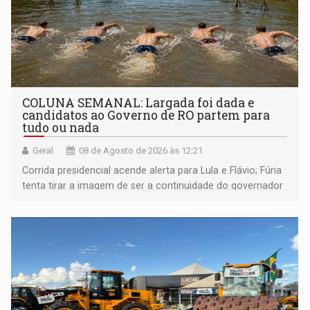
COLUNA SEMANAL: Largada foi dada e
candidatos ao Governo de RO partem para
tudo ou nada
Geral
08 de Agosto de 2026 às 12:21
Corrida presidencial acende alerta para Lula e Flávio; Fúria
tenta tirar a imagem de ser a continuidade do governador
Marcos Rocha; ex-prefeito Hildon Chaves parece ainda
não ter entrado no modo eleição; ABAV faz evento em
Porto Velho