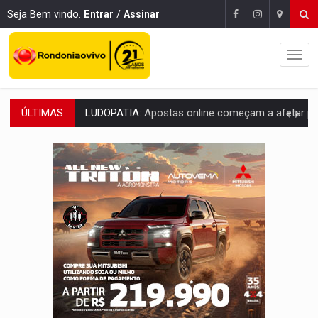
Seja Bem vindo.
Entrar
/
Assinar
ÚLTIMAS
REFLORESTAMENTO:
Plantar árvores não será mais suficiente para comprov
OVNIS NA LUA:
Cientistas alertam para possível base secreta no satélite n
ACABOU COM PEUGEOT:
Incêndio destrói carro que era rebocado para oficina no
VÍDEO:
Ladrão é filmado furtando moto na frente do bar 
BOLSAS DE PESQUISA:
Iniciativa Amazônia+10 lança chamada para fortalecer cadeia
MATERIAL:
Brasil tem grandes reservas de urânio, mas produz pouco e impo
VÍDEO:
Serpente capturada na fábrica da Coca-Cola é devolvid
HOMENAGEM:
Cientistas cassados pelo AI-5 se tornam pesquisadores emér