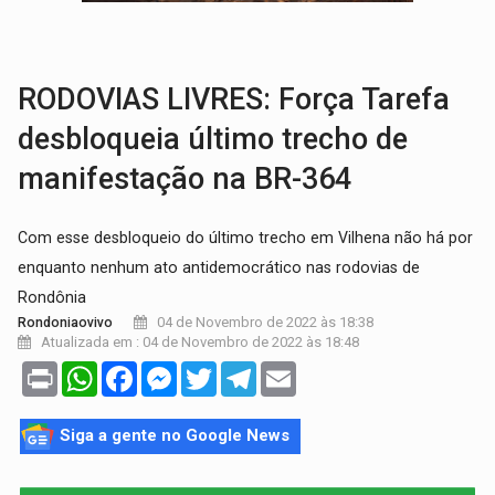
VÍDEO:
Perseguição é registrada no shopping após colombiana furtar ce
LUDOPATIA:
Apostas online começam a afetar produtividade e rotina
RODOVIAS LIVRES: Força Tarefa
desbloqueia último trecho de
manifestação na BR-364
Com esse desbloqueio do último trecho em Vilhena não há por
enquanto nenhum ato antidemocrático nas rodovias de
Rondônia
04 de Novembro de 2022 às 18:38
Rondoniaovivo
Atualizada em : 04 de Novembro de 2022 às 18:48
Print
WhatsApp
Facebook
Messenger
Twitter
Telegram
Email
Siga a gente no Google News