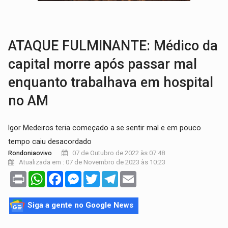
EM 18 MESES:
Léo Moraes entrega o que não conseguiram em anos na educaçã
ELEIÇÕES 2026:
Candidata a deputada federal em Rondônia declara draga de g
ATAQUE FULMINANTE: Médico da
capital morre após passar mal
enquanto trabalhava em hospital
no AM
Igor Medeiros teria começado a se sentir mal e em pouco
tempo caiu desacordado
07 de Outubro de 2022 às 07:48
Rondoniaovivo
Atualizada em : 07 de Novembro de 2023 às 10:23
Print
WhatsApp
Facebook
Messenger
Twitter
Telegram
Email
Siga a gente no Google News