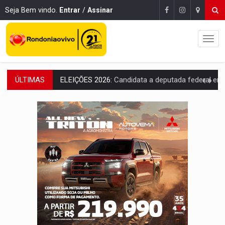
Seja Bem vindo.
Entrar
/
Assinar
ÚLTIMAS
VÍDEO:
Casal de garimpeiros é preso com mercúrio em estepe,
EDUCAÇÃO BÁSICA:
Ideb avança nos anos iniciais do ensino fundame
CONTA DIFÍCIL:
Com as novidades na corrida ao Senado as contas ficara
CH4C1NA:
Disputa entre PCC e CV deixa dez mortos em cinco di
IMUNIZAÇÃO:
Prefeitura inicia campanha de multivacinação para crianças 
QUIRINUS:
Draco faz operação para prender faccionados que atacaram proved
TRAFICANTE PRESO:
Operação Brasil Contra o Crime apreende quase meia to
SUPER EL NIÑO:
Trabalho inédito vai garantir água potável para comunidades