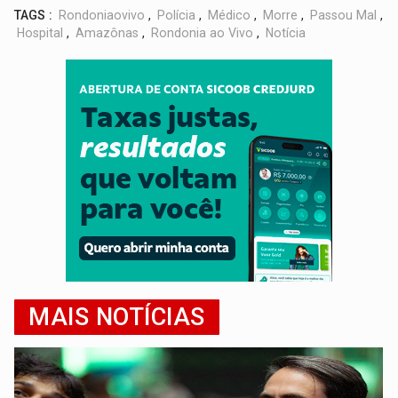
TAGS :
Rondoniaovivo
,
Polícia
,
Médico
,
Morre
,
Passou Mal
,
Hospital
,
Amazônas
,
Rondonia ao Vivo
,
Notícia
MAIS NOTÍCIAS