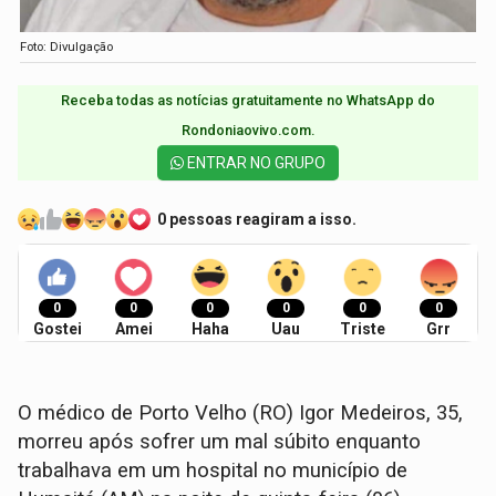
Foto: Divulgação
Receba todas as notícias gratuitamente no WhatsApp do
Rondoniaovivo.com.​
ENTRAR NO GRUPO
0 pessoas reagiram a isso.
0
0
0
0
0
0
Gostei
Amei
Haha
Uau
Triste
Grr
O médico de Porto Velho (RO) Igor Medeiros, 35,
morreu após sofrer um mal súbito enquanto
trabalhava em um hospital no município de