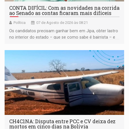
CONTA DIFÍCIL: Com as novidades na corrida
ao Senado as contas ficaram mais difíceis
Política
07 de Agosto de 2026 às 08:21
Os candidatos precisam ganhar bem em Jipa, obter lastro
no interior do estado – que se como sabe é bairrista – e
vir para a capital beliscando alguma coisa para se
garantir
CH4C1NA: Disputa entre PCC e CV deixa dez
mortos em cinco dias na Bolívia