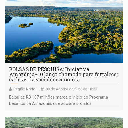
BOLSAS DE PESQUISA: Iniciativa
Amazônia+10 lança chamada para fortalecer
cadeias da sociobioeconomia
Região Norte
08 de Agosto de 2026 às 18:00
Edital de R$ 107 milhões marca o início do Programa
Desafios da Amazônia, que apoiará projetos
desenvolvidos por redes de pesquisa e inovação. A
submissão de pré-propostas poderá ser feita até 1º de
setembro