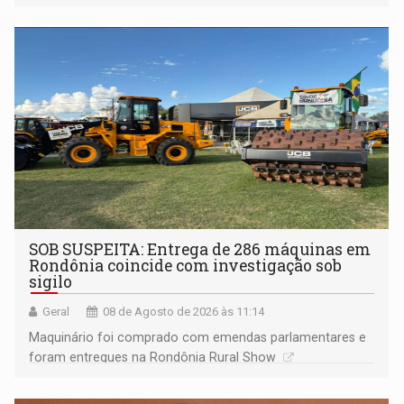
Marcos Rocha; ex-prefeito Hildon Chaves parece ainda
não ter entrado no modo eleição; ABAV faz evento em
Porto Velho
SOB SUSPEITA: Entrega de 286 máquinas em
Rondônia coincide com investigação sob
sigilo
Geral
08 de Agosto de 2026 às 11:14
Maquinário foi comprado com emendas parlamentares e
foram entregues na Rondônia Rural Show