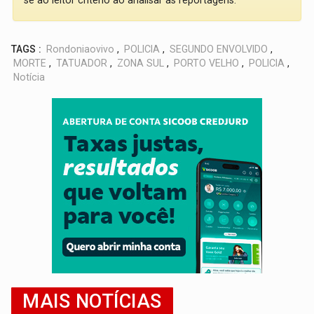
se ao leitor critério ao analisar as reportagens.
TAGS :
Rondoniaovivo
,
POLICIA
,
SEGUNDO ENVOLVIDO
,
MORTE
,
TATUADOR
,
ZONA SUL
,
PORTO VELHO
,
POLICIA
,
Notícia
MAIS NOTÍCIAS