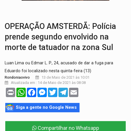
:
Anvisa libera venda de medicamentos pela Shopee, mas mantém 
MAIS RIGOR:
Nova lei endurece punição por abuso sexual contra crian
OPERAÇÃO AMSTERDÃ: Polícia
prende segundo envolvido na
morte de tatuador na zona Sul
Luan Lima ou Edmar L. P., 24, acusado de dar a fuga para
Eduardo foi localizado nesta quinta-feira (13)
13 de Maio de 2021 às 10:01
Rondoniaovivo
Atualizada em : 14 de Maio de 2021 às 08:08
Print
WhatsApp
Facebook
Messenger
Twitter
Telegram
Email
Siga a gente no Google News
Compartilhar no Whatsapp