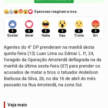
0 pessoas reagiram a isso.
0
0
0
0
0
0
Gostei
Amei
Haha
Uau
Triste
Grr
Agentes do 4° DP prenderam na manhã desta
quinta-feira (13) Luan Lima ou Edmar L. P., 24,
foragido da Operação Amsterdã deflagrada na da
manhã da última sexta-feira (07) para prender os
acusados de matar a tiros o tatuador Andeilson
Barbosa da Silva, 26, no dia 16 de abril do mês
passado na Rua Amsterdã, na zona Sul.
Veja mais