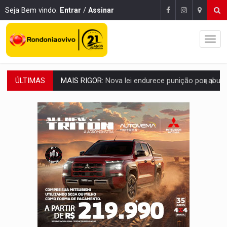
Seja Bem vindo.
Entrar
/
Assinar
ÚLTIMAS
POLUIÇÃO E RISCOS:
Retirada de fiação irregular avança no país e em PVH p
VÍDEO:
Armado com machado, homem ameaça matar sobrinha grávida e com
TRIBUNAL DO CRIME:
Homem é espancado por facção criminosa 
VÍDEO:
Perseguição é registrada no shopping após colombiana furtar ce
LUDOPATIA:
Apostas online começam a afetar produtividade e rotina
REFLORESTAMENTO:
Plantar árvores não será mais suficiente para comprov
OVNIS NA LUA:
Cientistas alertam para possível base secreta no satélite n
ACABOU COM PEUGEOT:
Incêndio destrói carro que era rebocado para oficina no