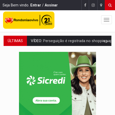
Seja Bem vindo.
Entrar
/
Assinar
ÚLTIMAS
VÍDEO:
Perseguição é registrada no shopping após colombiana furtar ce
LUDOPATIA:
Apostas online começam a afetar produtividade e rotina
REFLORESTAMENTO:
Plantar árvores não será mais suficiente para comprov
OVNIS NA LUA:
Cientistas alertam para possível base secreta no satélite n
ACABOU COM PEUGEOT:
Incêndio destrói carro que era rebocado para oficina no
VÍDEO:
Ladrão é filmado furtando moto na frente do bar 
BOLSAS DE PESQUISA:
Iniciativa Amazônia+10 lança chamada para fortalecer cadeia
MATERIAL:
Brasil tem grandes reservas de urânio, mas produz pouco e impo