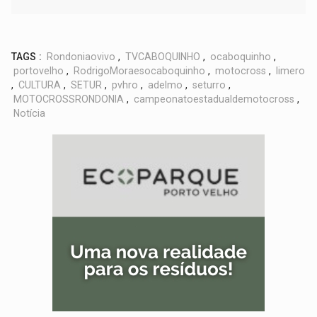
TAGS :
Rondoniaovivo
,
TVCABOQUINHO
,
ocaboquinho
,
portovelho
,
RodrigoMoraesocaboquinho
,
motocross
,
limero
,
CULTURA
,
SETUR
,
pvhro
,
adelmo
,
seturro
,
MOTOCROSSRONDONIA
,
campeonatoestadualdemotocross
,
Notícia