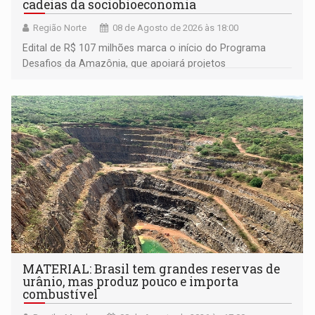
cadeias da sociobioeconomia
Região Norte
08 de Agosto de 2026 às 18:00
Edital de R$ 107 milhões marca o início do Programa
Desafios da Amazônia, que apoiará projetos
desenvolvidos por redes de pesquisa e inovação. A
submissão de pré-propostas poderá ser feita até 1º de
setembro
MATERIAL: Brasil tem grandes reservas de
urânio, mas produz pouco e importa
combustível