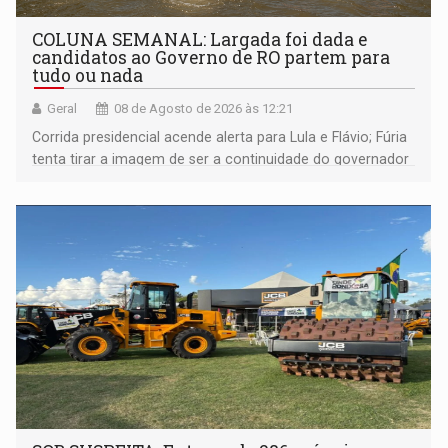
COLUNA SEMANAL: Largada foi dada e
candidatos ao Governo de RO partem para
tudo ou nada
Geral
08 de Agosto de 2026 às 12:21
Corrida presidencial acende alerta para Lula e Flávio; Fúria
tenta tirar a imagem de ser a continuidade do governador
Marcos Rocha; ex-prefeito Hildon Chaves parece ainda
não ter entrado no modo eleição; ABAV faz evento em
Porto Velho