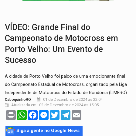
VÍDEO:
Armado com machado, homem ameaça matar sobrinha grávida e com
TRIBUNAL DO CRIME:
Homem é espancado por facção criminosa 
VÍDEO: Grande Final do
Campeonato de Motocross em
Porto Velho: Um Evento de
Sucesso
A cidade de Porto Velho foi palco de uma emocionante final
do Campeonato Estadual de Motocross, organizado pela Liga
Independente de Motocross do Estado de Rondônia (LIMERO)
01 de Dezembro de 2024 às 22:04
CaboquinhoRO
Atualizada em : 02 de Dezembro de 2024 às 15:05
Print
WhatsApp
Facebook
Messenger
Twitter
Telegram
Email
Siga a gente no Google News