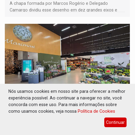
A chapa formada por Marcos Rogério e Delegado
Camargo dividiu esse desenho em dez grandes eixos e
228 projetos ou ações
Nós usamos cookies em nosso site para oferecer a melhor
EXPANSÃO: Grupo Nova Era amplia
experiência possível. Ao continuar a navegar no site, você
presença em PVH e transforma Aramix em
concorda com esse uso. Para mais informações sobre
Super Nova Era
como usamos cookies, veja nossa
Política de Cookies
Geral
08 de Agosto de 2026 às 09:40
Continuar
Unidade Arasuper da Av. Rio Madeira se torna primeira
unidade Pátio Gourmet