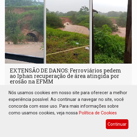
EXTENSÃO DE DANOS: Ferroviários pedem
ao Iphan recuperação de área atingida por
erosão na EFMM
Geral
08 de Agosto de 2026 às 09:03
Nós usamos cookies em nosso site para oferecer a melhor
experiência possível. Ao continuar a navegar no site, você
A Asfemm defende que a intervenção seja precedida de
concorda com esse uso. Para mais informações sobre
fiscalização e de um laudo técnico elaborado pelos
como usamos cookies, veja nossa
Política de Cookies
órgãos competentes
Continuar