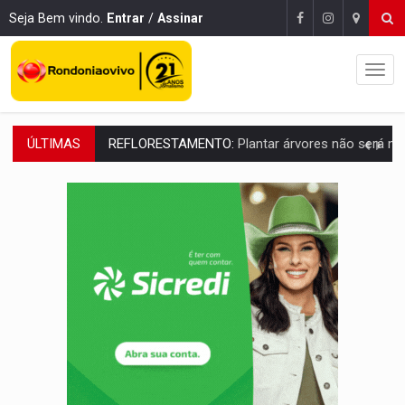
Seja Bem vindo.
Entrar
/
Assinar
ÚLTIMAS
REFLORESTAMENTO:
Plantar árvores não será mais suficiente para comprov
OVNIS NA LUA:
Cientistas alertam para possível base secreta no satélite n
ACABOU COM PEUGEOT:
Incêndio destrói carro que era rebocado para oficina no
VÍDEO:
Ladrão é filmado furtando moto na frente do bar 
BOLSAS DE PESQUISA:
Iniciativa Amazônia+10 lança chamada para fortalecer cadeia
MATERIAL:
Brasil tem grandes reservas de urânio, mas produz pouco e impo
VÍDEO:
Serpente capturada na fábrica da Coca-Cola é devolvid
HOMENAGEM:
Cientistas cassados pelo AI-5 se tornam pesquisadores emér