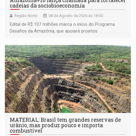
Amazônia+10 lança chamada para fortalecer
cadeias da sociobioeconomia
Região Norte
08 de Agosto de 2026 às 18:00
Edital de R$ 107 milhões marca o início do Programa
Desafios da Amazônia, que apoiará projetos
desenvolvidos por redes de pesquisa e inovação. A
submissão de pré-propostas poderá ser feita até 1º de
setembro
MATERIAL: Brasil tem grandes reservas de
urânio, mas produz pouco e importa
combustível