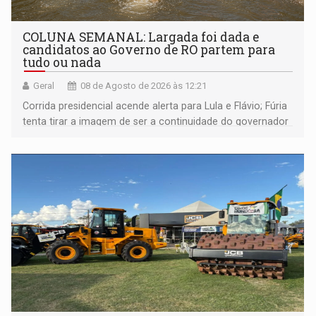
COLUNA SEMANAL: Largada foi dada e
candidatos ao Governo de RO partem para
tudo ou nada
Geral
08 de Agosto de 2026 às 12:21
Corrida presidencial acende alerta para Lula e Flávio; Fúria
tenta tirar a imagem de ser a continuidade do governador
Marcos Rocha; ex-prefeito Hildon Chaves parece ainda
não ter entrado no modo eleição; ABAV faz evento em
Porto Velho