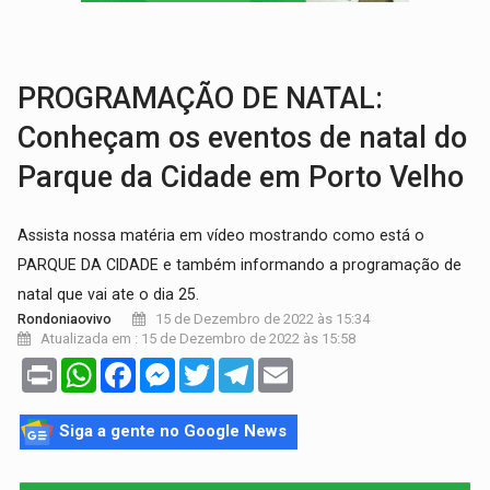
VÍDEO:
Perseguição é registrada no shopping após colombiana furtar ce
LUDOPATIA:
Apostas online começam a afetar produtividade e rotina
PROGRAMAÇÃO DE NATAL:
Conheçam os eventos de natal do
Parque da Cidade em Porto Velho
Assista nossa matéria em vídeo mostrando como está o
PARQUE DA CIDADE e também informando a programação de
natal que vai ate o dia 25.
15 de Dezembro de 2022 às 15:34
Rondoniaovivo
Atualizada em : 15 de Dezembro de 2022 às 15:58
Print
WhatsApp
Facebook
Messenger
Twitter
Telegram
Email
Siga a gente no Google News