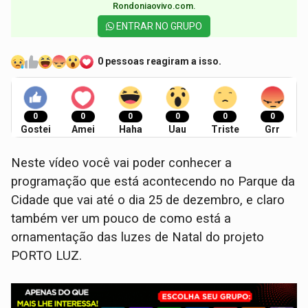
Rondoniaovivo.com.​
ENTRAR NO GRUPO
0 pessoas reagiram a isso.
0
0
0
0
0
0
Gostei
Amei
Haha
Uau
Triste
Grr
Neste vídeo você vai poder conhecer a
programação que está acontecendo no Parque da
Cidade que vai até o dia 25 de dezembro, e claro
também ver um pouco de como está a
ornamentação das luzes de Natal do projeto
PORTO LUZ.