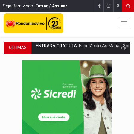
Seja Bem vindo.
Entrar
/
Assinar
ÚLTIMAS
VÍDEO:
Três são presos após furto de motocicleta em frente
CELEBRAÇÃO:
Cerejeiras completa 43 anos de emancipação com progra
SAÚDE:
Anvisa desmente boato sobre presença de plástico ou petr
VÍDEO:
Pitbulls fogem de residência e atacam casal de idosos 
AÇÃO CONJUNTA:
Forças policiais apreendem cerca de 1kg de our
PF ESTÁ APURANDO:
Flávio Bolsonaro escolhe Alfredo Gaspar como vice, alvo de d
NO CENTRO:
Colisão entre ônibus e carro provoca lentidão
ELEIÇÕES 2026:
Candidato a deputado estadual declara carros por R$ 25 e casas