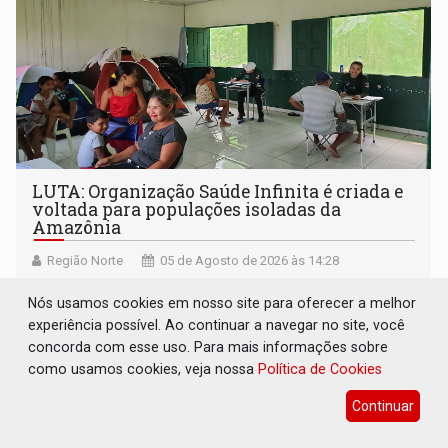
LUTA: Organização Saúde Infinita é criada e
voltada para populações isoladas da
Amazônia
Região Norte
05 de Agosto de 2026 às 14:28
A entidade tem à frente o médico Luís Aranha, que dirige
Nós usamos cookies em nosso site para oferecer a melhor
o campus avançada da Universidade de São Paulo no
experiência possível. Ao continuar a navegar no site, você
município rondoniense de Montenegro
concorda com esse uso. Para mais informações sobre
como usamos cookies, veja nossa
Política de Cookies
Continuar