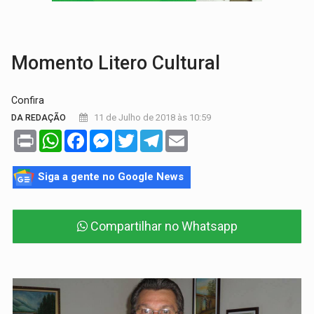
OPERAÇÃO DA PC:
Membros do CV são presos com armas e drogas após c
ENTRADA GRATUITA:
Espetáculo As Marias Somos Nós será apresen
Momento Litero Cultural
Confira
11 de Julho de 2018 às 10:59
DA REDAÇÃO
Print
WhatsApp
Facebook
Messenger
Twitter
Telegram
Email
Siga a gente no Google News
Compartilhar no Whatsapp