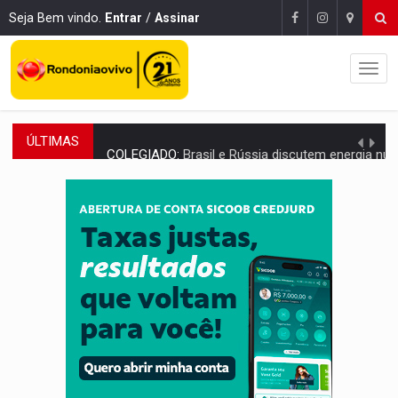
Seja Bem vindo.
Entrar
/
Assinar
ÚLTIMAS
COLEGIADO:
Brasil e Rússia discutem energia nuclear, defesa e ciênc
URGENTE:
Colisão entre caminhão e carro deixa quatro mortos e um em est
ENCONTRO:
Amazônia Negra ganha projeção nacional com participação de M
PREVISÃO:
Porto Velho tem chances de chuvas isoladas nesta se
SINDICATOS UNIDOS:
Assembleia Geral delibera greve da educação municip
PROCESSO SELETIVO:
Rondoniaovivo abre oficina de Comunicação com oportunidade
AGOSTO LILÁS:
MPRO lança de portal e promove reflexão sobre trajetória da Le
REGULARIZAÇÃO:
Refis 2026 segue até o fim do ano para regulariz