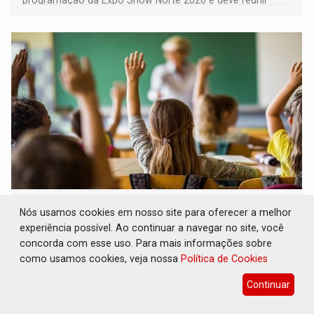
programação da Expo Show Norte 2026 e deve reunir
milhares de participantes e espectadores no município
DESENVOLVIMENTO: Ideb avança nos anos
Nós usamos cookies em nosso site para oferecer a melhor
iniciais do ensino fundamental em
experiência possível. Ao continuar a navegar no site, você
Rondônia
concorda com esse uso. Para mais informações sobre
Comunidade
06 de Agosto de 2026 às 14:30
como usamos cookies, veja nossa
Política de Cookies
Indicadores de 2025 crescem nos anos iniciais do ensino
Continuar
fundamental e se mantêm nos anos finais; e no ensino
médio