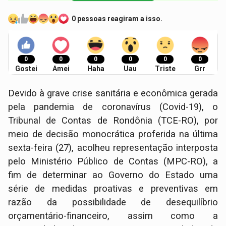
0 pessoas reagiram a isso.
0
0
0
0
0
0
Gostei
Amei
Haha
Uau
Triste
Grr
Devido à grave crise sanitária e econômica gerada
pela pandemia de coronavírus (Covid-19), o
Tribunal de Contas de Rondônia (TCE-RO), por
meio de decisão monocrática proferida na última
sexta-feira (27), acolheu representação interposta
pelo Ministério Público de Contas (MPC-RO), a
fim de determinar ao Governo do Estado uma
série de medidas proativas e preventivas em
razão da possibilidade de desequilíbrio
orçamentário-financeiro, assim como a