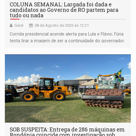
COLUNA SEMANAL: Largada foi dada e
candidatos ao Governo de RO partem para
tudo ou nada
Geral
08 de Agosto de 2026 às 12:21
Corrida presidencial acende alerta para Lula e Flávio; Fúria
tenta tirar a imagem de ser a continuidade do governador
Marcos Rocha; ex-prefeito Hildon Chaves parece ainda
não ter entrado no modo eleição; ABAV faz evento em
Porto Velho
SOB SUSPEITA: Entrega de 286 máquinas em
Rondônia coincide com investigação sob