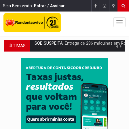
Seja Bem vindo.
Entrar
/
Assinar
ÚLTIMAS
ARTIGO:
Reter até 50% no distrato imobiliário é legal, mas não pode 
DO HOSPITAL AO CAMPO:
Veja as mais de 200 ações de Marcos Rogé
EXPANSÃO:
Grupo Nova Era amplia presença em PVH e transforma Aramix em
ROTA GLOBAL:
PCC amplia presença internacional e transforma Brasil em cor
CONEXÃO RONDONIAOVIVO:
Museólogo Antônio Ocampo conduz a história de uma
EXTENSÃO DE DANOS:
Ferroviários pedem ao Iphan recuperação de área atingid
VARIANDO O CARDÁPIO:
Veja essa receita de carne assada para o a
PREJUÍZO AOS ESTUDANTES:
Greve dos professores em PVH é considerada 