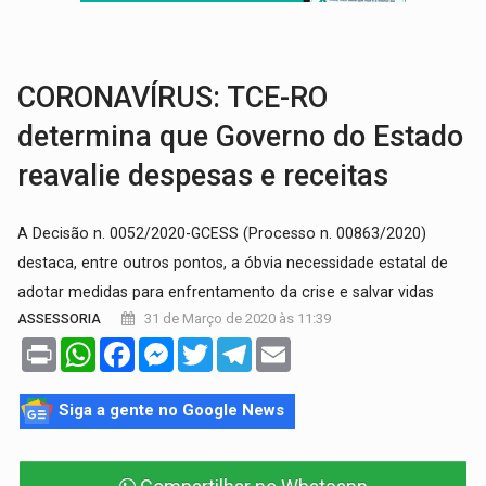
COLUNA SEMANAL:
Largada foi dada e candidatos ao Governo de RO partem 
SOB SUSPEITA:
Entrega de 286 máquinas em Rondônia coincide com investig
CORONAVÍRUS: TCE-RO
determina que Governo do Estado
reavalie despesas e receitas
A Decisão n. 0052/2020-GCESS (Processo n. 00863/2020)
destaca, entre outros pontos, a óbvia necessidade estatal de
adotar medidas para enfrentamento da crise e salvar vidas
31 de Março de 2020 às 11:39
ASSESSORIA
Print
WhatsApp
Facebook
Messenger
Twitter
Telegram
Email
Siga a gente no Google News