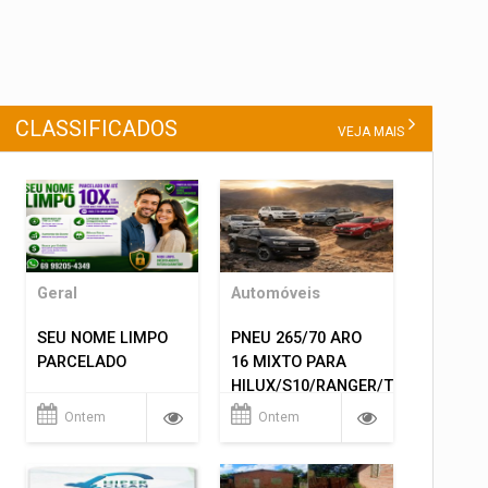
CLASSIFICADOS
VEJA MAIS
Geral
Automóveis
SEU NOME LIMPO
PNEU 265/70 ARO
PARCELADO
16 MIXTO PARA
HILUX/S10/RANGER/TRITON
ETC... MONTAGEM
Ontem
Ontem
GRATIS 599,00