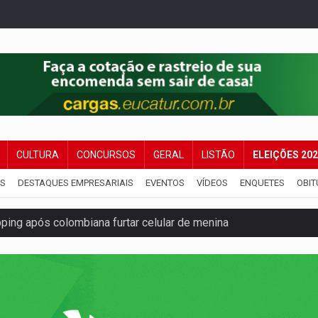
CULTURA
CONCURSOS
GERAL
LISTÃO
ELEIÇÕES 20
IS
DESTAQUES EMPRESARIAIS
EVENTOS
VÍDEOS
ENQUETES
OBIT
ping após colombiana furtar celular de menina
etar produtividade e rotina nas empresas
o será mais suficiente para comprovar área recuperado
ossível base secreta no satélite natural da Terra
i carro que era rebocado para oficina no Centro de Porto Velho