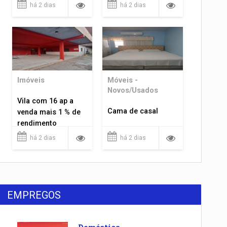
há 2 dias
há 2 dias
Imóveis
Móveis -
Novos/Usados
Vila com 16 ap a
Cama de casal
venda mais 1 % de
rendimento
há 2 dias
há 2 dias
EMPREGOS