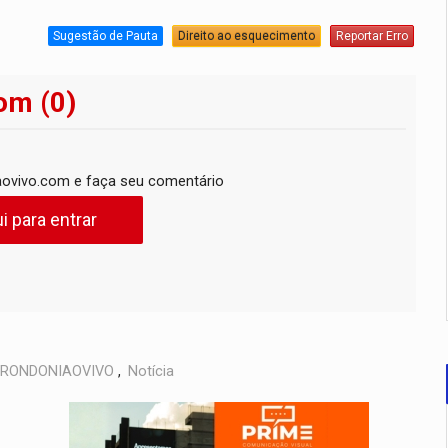
Sugestão de Pauta
Direito ao esquecimento
Reportar Erro
om (0)
ovivo.com e faça seu comentário
i para entrar
RONDONIAOVIVO
,
Notícia