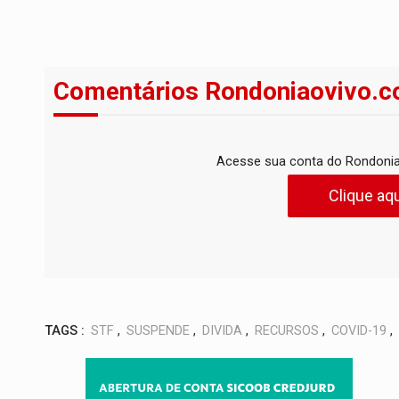
Comentários Rondoniaovivo.c
Acesse sua conta do Rondonia
Clique aqu
TAGS :
STF
,
SUSPENDE
,
DIVIDA
,
RECURSOS
,
COVID-19
,