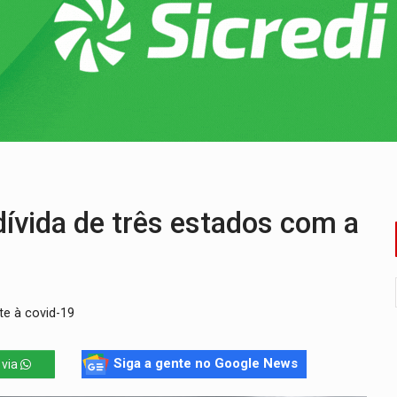
 frente do bar da Marleide
nia+10 lança chamada para fortalecer cadeias da sociobioecono
de urânio, mas produz pouco e importa combustível
Coca-Cola é devolvida a natureza
 por facção criminosa no Cai N'Água
ívida de três estados com a
e à covid-19
Siga a gente no Google News
 via