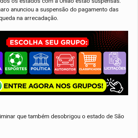
todos os estados com a União estão suspensas.
sonaro anunciou a suspensão do pagamento das
 queda na arrecadação.
liminar que também desobrigou o estado de São