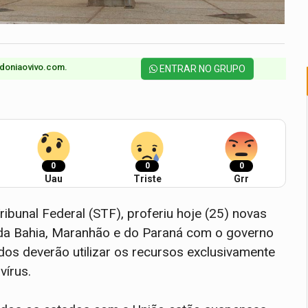
doniaovivo.com.​
ENTRAR NO GRUPO
0
0
0
Uau
Triste
Grr
bunal Federal (STF), proferiu hoje (25) novas
da Bahia, Maranhão e do Paraná com o governo
dos deverão utilizar os recursos exclusivamente
vírus.