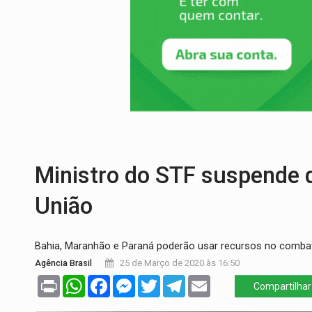
VÍDEO:
Ladrão é filmado furtando moto na
BOLSAS DE PESQUISA:
Iniciativa Amazô
MATERIAL:
Brasil tem grandes reservas 
VÍDEO:
Serpente capturada na fábrica da 
TRIBUNAL DO CRIME:
Homem é espancado
Ministro do STF suspende d
União
Bahia, Maranhão e Paraná poderão usar recursos no combat
Agência Brasil
25 de Março de 2020 às 16:50
Print
WhatsApp
Facebook
Messenger
Twitter
Telegram
Email
Compartilhar