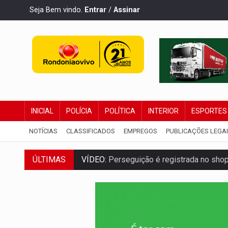
Seja Bem vindo.
Entrar
/
Assinar
INICIAL
POLÍCIA
POLÍTICA
INTERIOR
ESPORTES
NOTÍCIAS
CLASSIFICADOS
EMPREGOS
PUBLICAÇÕES LEGA
VÍDEO:
Perseguição é registrada no shop
ÚLTIMAS
LUDOPATIA:
Apostas online começam a af
REFLORESTAMENTO:
Plantar árvores nã
OVNIS NA LUA:
Cientistas alertam para p
ACABOU COM PEUGEOT:
Incêndio destró